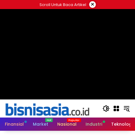
Langsung
×
Scroll Untuk Baca Artikel
ke
konten
Finansial
Market
Nasional
Industri
Teknologi