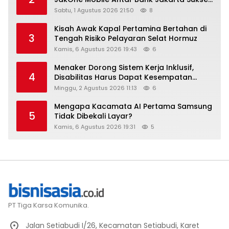
Raih Digital Excellence Awards 2026
Sabtu, 1 Agustus 2026 21:50
8
Kisah Awak Kapal Pertamina Bertahan di
3
Tengah Risiko Pelayaran Selat Hormuz
Kamis, 6 Agustus 2026 19:43
6
Menaker Dorong Sistem Kerja Inklusif,
4
Disabilitas Harus Dapat Kesempatan
Setara
Minggu, 2 Agustus 2026 11:13
6
Mengapa Kacamata AI Pertama Samsung
5
Tidak Dibekali Layar?
Kamis, 6 Agustus 2026 19:31
5
PT Tiga Karsa Komunika.
Jalan Setiabudi I/26, Kecamatan Setiabudi, Karet