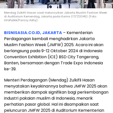
Mendag Zulkifli Hasan saat meluncurkan Jakarta Muslim Fashion Week
di Auditorium Kemendag, Jakarta pada Kamis (17/7/2045). (Foto:
InfoPublik/Farizzy Adhy)
BISNISASIA.CO.ID, JAKARTA
– Kementerian
Perdagangan kembali menghadirkan Jakarta
Muslim Fashion Week (JMFW) 2025. Acara ini akan
berlangsung pada 9-12 Oktober 2024 di Indonesia
Convention Exhibition (ICE) BSD City Tangerang,
Banten, bersamaan dengan Trade Expo Indonesia
ke-39.
Menteri Perdagangan (Mendag) Zulkifli Hasan
menyatakan keyakinannya bahwa JMFW 2025 akan
memberikan dampak signifikan bagi perkembangan
industri pakaian muslim di Indonesia, menarik
perhatian pasar global. Hal ini disampaikan saat
peluncuran JMFW 2025 di Auditorium Kementerian