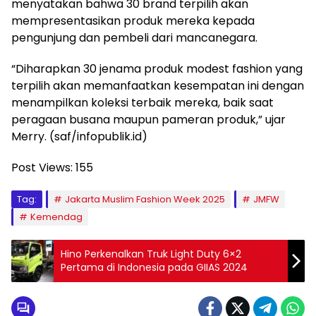
menyatakan bahwa 30 brand terpilih akan
mempresentasikan produk mereka kepada
pengunjung dan pembeli dari mancanegara.
“Diharapkan 30 jenama produk modest fashion yang
terpilih akan memanfaatkan kesempatan ini dengan
menampilkan koleksi terbaik mereka, baik saat
peragaan busana maupun pameran produk,” ujar
Merry. (saf/infopublik.id)
Post Views:
155
Tag:
Jakarta Muslim Fashion Week 2025
JMFW
Kemendag
Hino Perkenalkan Truk Light Duty 6×2
Pertama di Indonesia pada GIIAS 2024