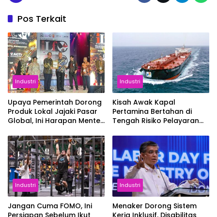
Pos Terkait
Industri
Industri
Upaya Pemerintah Dorong
Kisah Awak Kapal
Produk Lokal Jajaki Pasar
Pertamina Bertahan di
Global, Ini Harapan Menteri
Tengah Risiko Pelayaran
Perindustrian RI Lewat ILT
Selat Hormuz
dan IGT Expo 2026
Industri
Industri
Jangan Cuma FOMO, Ini
Menaker Dorong Sistem
Persiapan Sebelum Ikut
Kerja Inklusif, Disabilitas