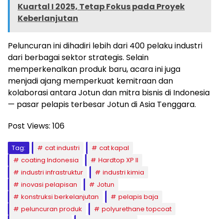
Kuartal I 2025, Tetap Fokus pada Proyek
Keberlanjutan
Peluncuran ini dihadiri lebih dari 400 pelaku industri
dari berbagai sektor strategis. Selain
memperkenalkan produk baru, acara ini juga
menjadi ajang memperkuat kemitraan dan
kolaborasi antara Jotun dan mitra bisnis di Indonesia
— pasar pelapis terbesar Jotun di Asia Tenggara.
Post Views:
106
Tag:
cat industri
cat kapal
coating Indonesia
Hardtop XP II
industri infrastruktur
industri kimia
inovasi pelapisan
Jotun
konstruksi berkelanjutan
pelapis baja
peluncuran produk
polyurethane topcoat