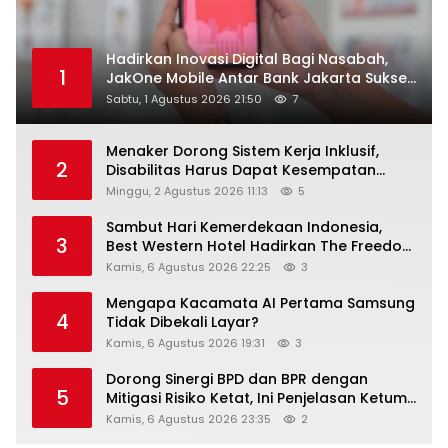
Hadirkan Inovasi Digital Bagi Nasabah,
1
JakOne Mobile Antar Bank Jakarta Sukses
Raih Digital Excellence Awards 2026
Sabtu, 1 Agustus 2026 21:50
7
Menaker Dorong Sistem Kerja Inklusif,
2
Disabilitas Harus Dapat Kesempatan
Setara
Minggu, 2 Agustus 2026 11:13
5
Sambut Hari Kemerdekaan Indonesia,
3
Best Western Hotel Hadirkan The Freedom
Stay Diskon Hingga 45%
Kamis, 6 Agustus 2026 22:25
3
Mengapa Kacamata AI Pertama Samsung
4
Tidak Dibekali Layar?
Kamis, 6 Agustus 2026 19:31
3
Dorong Sinergi BPD dan BPR dengan
5
Mitigasi Risiko Ketat, Ini Penjelasan Ketum
Asbanda
Kamis, 6 Agustus 2026 23:35
2