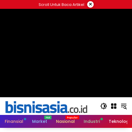
Langsung
×
Scroll Untuk Baca Artikel
ke
konten
Finansial
Market
Nasional
Industri
Teknologi