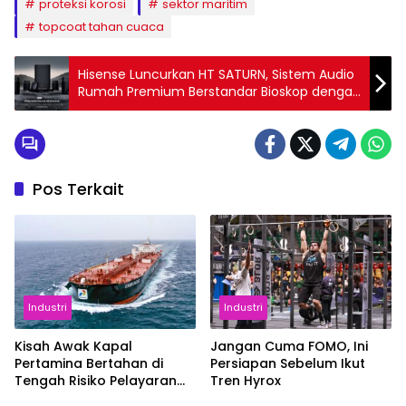
proteksi korosi
sektor maritim
topcoat tahan cuaca
Hisense Luncurkan HT SATURN, Sistem Audio
Rumah Premium Berstandar Bioskop dengan
Sentuhan Devialet
Pos Terkait
Industri
Industri
Kisah Awak Kapal
Jangan Cuma FOMO, Ini
Pertamina Bertahan di
Persiapan Sebelum Ikut
Tengah Risiko Pelayaran
Tren Hyrox
Selat Hormuz