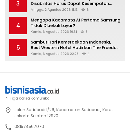
3
Disabilitas Harus Dapat Kesempatan
Setara
Minggu, 2 Agustus 2026 11:13
6
Mengapa Kacamata AI Pertama Samsung
4
Tidak Dibekali Layar?
Kamis, 6 Agustus 2026 19:31
5
Sambut Hari Kemerdekaan Indonesia,
5
Best Western Hotel Hadirkan The Freedom
Stay Diskon Hingga 45%
Kamis, 6 Agustus 2026 22:25
4
PT Tiga Karsa Komunika.
Jalan Setiabudi I/26, Kecamatan Setiabudi, Karet
Jakarta Selatan 12920
081574567070