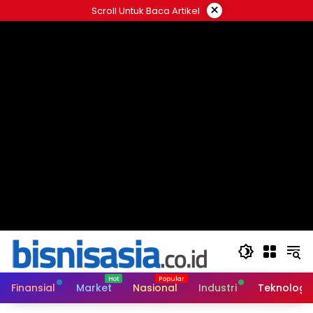
Langsung
×
Scroll Untuk Baca Artikel
ke
konten
Finansial
Market
Nasional
Industri
Teknologi