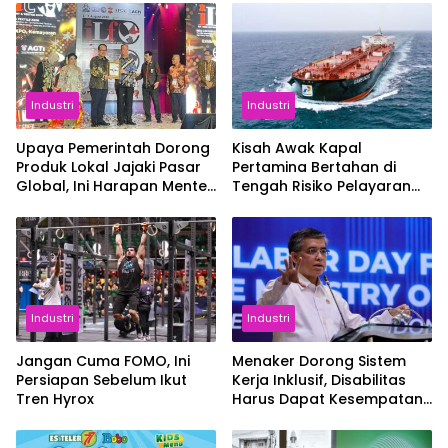
Industri
Industri
Upaya Pemerintah Dorong
Kisah Awak Kapal
Produk Lokal Jajaki Pasar
Pertamina Bertahan di
Global, Ini Harapan Menteri
Tengah Risiko Pelayaran
Perindustrian RI Lewat ILT
Selat Hormuz
dan IGT Expo 2026
Industri
Industri
Jangan Cuma FOMO, Ini
Menaker Dorong Sistem
Persiapan Sebelum Ikut
Kerja Inklusif, Disabilitas
Tren Hyrox
Harus Dapat Kesempatan
Setara