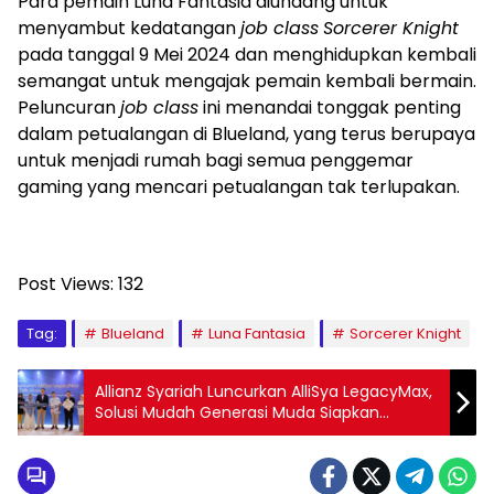
Para pemain Luna Fantasia diundang untuk
menyambut kedatangan
job class
Sorcerer Knight
pada tanggal 9 Mei 2024 dan menghidupkan kembali
semangat untuk mengajak pemain kembali bermain.
Peluncuran
job class
ini menandai tonggak penting
dalam petualangan di Blueland, yang terus berupaya
untuk menjadi rumah bagi semua penggemar
gaming yang mencari petualangan tak terlupakan.
Post Views:
132
Tag:
Blueland
Luna Fantasia
Sorcerer Knight
Allianz Syariah Luncurkan AlliSya LegacyMax,
Solusi Mudah Generasi Muda Siapkan
Warisan Sejak Dini