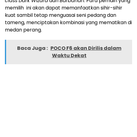
class
Dark Wizard
dan
Barbarian
. Para pemain yang
memilih ini akan dapat memanfaatkan sihir-sihir
kuat sambil tetap menguasai seni pedang dan
tameng, menciptakan kombinasi yang mematikan di
medan perang.
Baca Juga :
POCO F6 akan Dirilis dalam
Waktu Dekat