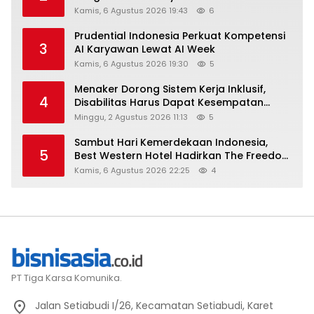
Kamis, 6 Agustus 2026 19:43
6
Prudential Indonesia Perkuat Kompetensi
3
AI Karyawan Lewat AI Week
Kamis, 6 Agustus 2026 19:30
5
Menaker Dorong Sistem Kerja Inklusif,
4
Disabilitas Harus Dapat Kesempatan
Setara
Minggu, 2 Agustus 2026 11:13
5
Sambut Hari Kemerdekaan Indonesia,
5
Best Western Hotel Hadirkan The Freedom
Stay Diskon Hingga 45%
Kamis, 6 Agustus 2026 22:25
4
PT Tiga Karsa Komunika.
Jalan Setiabudi I/26, Kecamatan Setiabudi, Karet