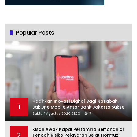
Popular Posts
Hadirkan Inovasi Digital Bagi Nasabah,
1
JakOne Mobile Antar Bank Jakarta Sukses
Raih Digital Excellence Awards 2026
Sabtu, 1 Agustus 2026 21:50
7
Kisah Awak Kapal Pertamina Bertahan di
2
Tengah Risiko Pelayaran Selat Hormuz