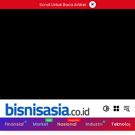
Langsung
×
Scroll Untuk Baca Artikel
ke
konten
Finansial
Market
Nasional
Industri
Teknologi