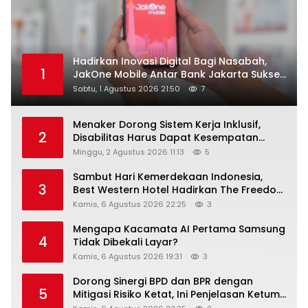
Hadirkan Inovasi Digital Bagi Nasabah,
1
JakOne Mobile Antar Bank Jakarta Sukses
Raih Digital Excellence Awards 2026
Sabtu, 1 Agustus 2026 21:50
7
Menaker Dorong Sistem Kerja Inklusif,
2
Disabilitas Harus Dapat Kesempatan
Setara
Minggu, 2 Agustus 2026 11:13
5
Sambut Hari Kemerdekaan Indonesia,
3
Best Western Hotel Hadirkan The Freedom
Stay Diskon Hingga 45%
Kamis, 6 Agustus 2026 22:25
3
Mengapa Kacamata AI Pertama Samsung
4
Tidak Dibekali Layar?
Kamis, 6 Agustus 2026 19:31
3
Dorong Sinergi BPD dan BPR dengan
5
Mitigasi Risiko Ketat, Ini Penjelasan Ketum
Asbanda