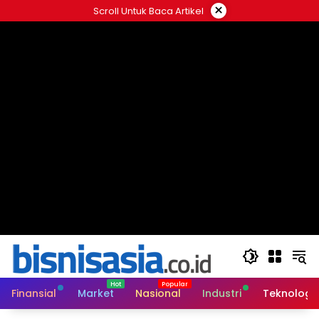
Langsung
×
Scroll Untuk Baca Artikel
ke
konten
Finansial
Market
Nasional
Industri
Teknologi