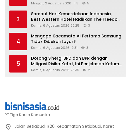
Setara
Minggu, 2 Agustus 2026 11:13
5
Sambut Hari Kemerdekaan Indonesia,
3
Best Western Hotel Hadirkan The Freedom
Stay Diskon Hingga 45%
Kamis, 6 Agustus 2026 22:25
3
Mengapa Kacamata AI Pertama Samsung
4
Tidak Dibekali Layar?
Kamis, 6 Agustus 2026 19:31
3
Dorong Sinergi BPD dan BPR dengan
5
Mitigasi Risiko Ketat, Ini Penjelasan Ketum
Asbanda
Kamis, 6 Agustus 2026 23:35
2
PT Tiga Karsa Komunika.
Jalan Setiabudi I/26, Kecamatan Setiabudi, Karet