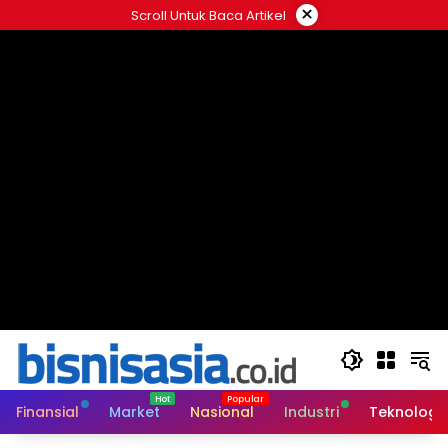
Langsung
×
Scroll Untuk Baca Artikel
ke
konten
Finansial
Market
Nasional
Industri
Teknologi