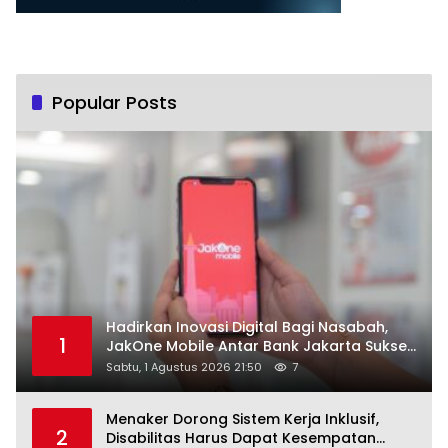
Popular Posts
Hadirkan Inovasi Digital Bagi Nasabah,
1
JakOne Mobile Antar Bank Jakarta Sukses
Raih Digital Excellence Awards 2026
Sabtu, 1 Agustus 2026 21:50
7
Menaker Dorong Sistem Kerja Inklusif,
2
Disabilitas Harus Dapat Kesempatan