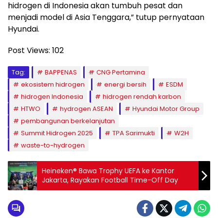
hidrogen di Indonesia akan tumbuh pesat dan
menjadi model di Asia Tenggara,” tutup pernyataan
Hyundai.
Post Views:
102
Tag:
BAPPENAS
CNG Pertamina
ekosistem hidrogen
energi bersih
ESDM
hidrogen Indonesia
hidrogen rendah karbon
HTWO
hydrogen ASEAN
Hyundai Motor Group
pembangunan berkelanjutan
Summit Hidrogen 2025
TPA Sarimukti
W2H
waste-to-hydrogen
Heineken® Bawa Trophy UEFA ke Kantor
Jakarta, Rayakan Football Time-Off Day