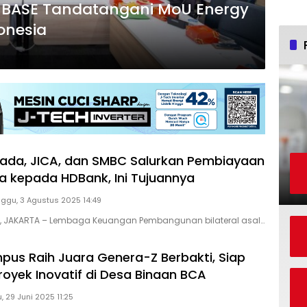
n BASE Tandatangani MoU Energy
onesia
ada, JICA, dan SMBC Salurkan Pembiayaan
a kepada HDBank, Ini Tujuannya
ggu, 3 Agustus 2025 14:49
ID, JAKARTA – Lembaga Keuangan Pembangunan bilateral asal…
us Raih Juara Genera-Z Berbakti, Siap
royek Inovatif di Desa Binaan BCA
 29 Juni 2025 11:25