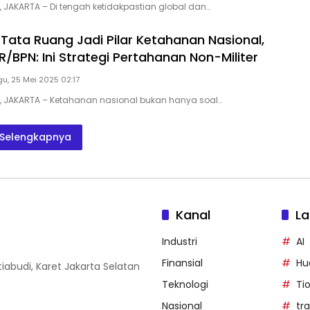
D, JAKARTA – Di tengah ketidakpastian global dan…
Tata Ruang Jadi Pilar Ketahanan Nasional,
BPN: Ini Strategi Pertahanan Non-Militer
u, 25 Mei 2025 02:17
D, JAKARTA – Ketahanan nasional bukan hanya soal…
Selengkapnya
Kanal
La
Industri
AI
Finansial
Hu
iabudi, Karet Jakarta Selatan
Teknologi
Ti
Nasional
tr