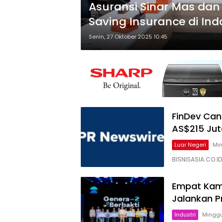
Asuransi Sinar Mas da
Saving Insurance di Ind
Senin, 27 Oktober 2025 10:45
FinDev Can
AS$215 Jut
Luar Negeri
Min
BISNISASIA.CO.
Empat Kamp
Jalankan P
Industri
Minggu,