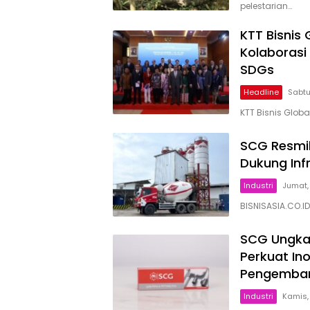
pelestarian…
KTT Bisnis
Kolaborasi 
SDGs
Headline
Sabtu
KTT Bisnis Glob
SCG Resmik
Dukung Inf
Industri
Jumat,
BISNISASIA.CO.I
SCG Ungkap 
Perkuat In
Pengemban
Industri
Kamis,