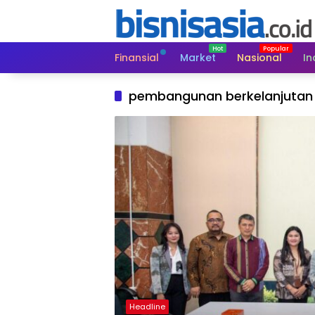
Langsung
ke
konten
Finansial
Market
Nasional
In
pembangunan berkelanjutan
Headline