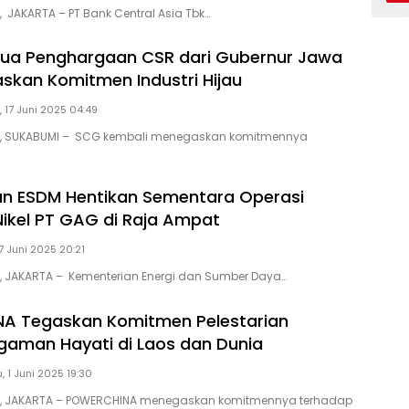
, JAKARTA – PT Bank Central Asia Tbk…
Dua Penghargaan CSR dari Gubernur Jawa
askan Komitmen Industri Hijau
 17 Juni 2025 04:49
ID, SUKABUMI – SCG kembali menegaskan komitmennya
n ESDM Hentikan Sementara Operasi
kel PT GAG di Raja Ampat
7 Juni 2025 20:21
D, JAKARTA – Kementerian Energi dan Sumber Daya…
A Tegaskan Komitmen Pelestarian
aman Hayati di Laos dan Dunia
 1 Juni 2025 19:30
ID, JAKARTA – POWERCHINA menegaskan komitmennya terhadap