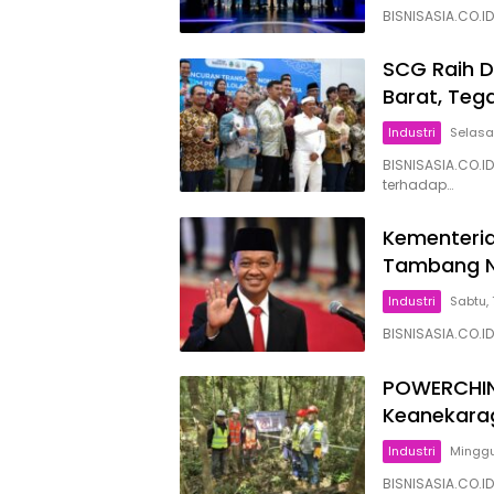
BISNISASIA.CO.ID
SCG Raih 
Barat, Teg
Industri
Selasa,
BISNISASIA.CO.
terhadap…
Kementeria
Tambang Ni
Industri
Sabtu, 
BISNISASIA.CO.I
POWERCHIN
Keanekarag
Industri
Minggu,
BISNISASIA.CO.