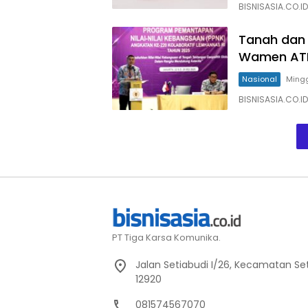
BISNISASIA.CO.I
Tanah dan 
Wamen ATR/
Nasional
Mingg
BISNISASIA.CO.I
PT Tiga Karsa Komunika.
Jalan Setiabudi I/26, Kecamatan Set
12920
081574567070