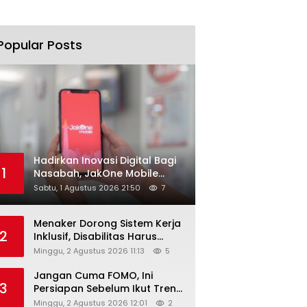
Popular Posts
Hadirkan Inovasi Digital Bagi
1
Nasabah, JakOne Mobile
Antar Bank Jakarta Sukses
Sabtu, 1 Agustus 2026 21:50
7
Raih Digital Excellence
Awards 2026
Menaker Dorong Sistem Kerja
2
Inklusif, Disabilitas Harus
Dapat Kesempatan Setara
Minggu, 2 Agustus 2026 11:13
5
Jangan Cuma FOMO, Ini
3
Persiapan Sebelum Ikut Tren
Hyrox
Minggu, 2 Agustus 2026 12:01
2