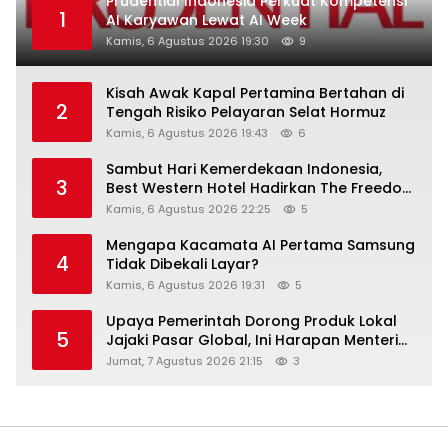
Prudential Indonesia Perkuat Kompetensi
1
AI Karyawan Lewat AI Week
Kamis, 6 Agustus 2026 19:30
9
Kisah Awak Kapal Pertamina Bertahan di
2
Tengah Risiko Pelayaran Selat Hormuz
Kamis, 6 Agustus 2026 19:43
6
Sambut Hari Kemerdekaan Indonesia,
3
Best Western Hotel Hadirkan The Freedom
Stay Diskon Hingga 45%
Kamis, 6 Agustus 2026 22:25
5
Mengapa Kacamata AI Pertama Samsung
4
Tidak Dibekali Layar?
Kamis, 6 Agustus 2026 19:31
5
Upaya Pemerintah Dorong Produk Lokal
5
Jajaki Pasar Global, Ini Harapan Menteri
Perindustrian RI Lewat ILT dan IGT Expo
Jumat, 7 Agustus 2026 21:15
3
2026