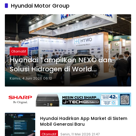
Hyundai Motor Group
Otomotif
Hyundai Tampilkan NEXO dan
Solusi Hidrogen di World
Hydrogen Summit
Kamis, 4 Juni 2026 06:12
Hyundai Hadirkan App Market di Sistem
Mobil Generasi Baru
Otomotif
Senin, 11 Mei 2026 21:47