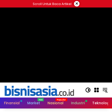
Langsung
×
Scroll Untuk Baca Artikel
ke
konten
Finansial
Market
Nasional
Industri
Teknologi