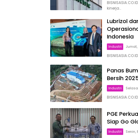
BISNISASIA.CO.
kinerja…
Lubrizol da
Operasiona
Indonesia
Industri
Jumat,
BISNISASIA.CO.ID
Panas Bumi
Bersih 202
Industri
Selasa
BISNISASIA.CO.I
PGE Perkua
Siap Go Gl
Industri
Senin,