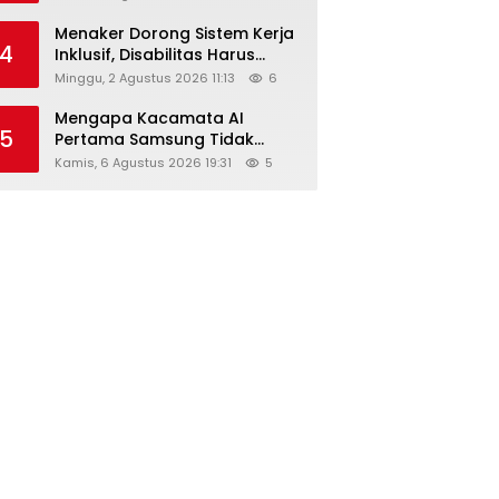
Menaker Dorong Sistem Kerja
4
Inklusif, Disabilitas Harus
Dapat Kesempatan Setara
Minggu, 2 Agustus 2026 11:13
6
Mengapa Kacamata AI
5
Pertama Samsung Tidak
Dibekali Layar?
Kamis, 6 Agustus 2026 19:31
5