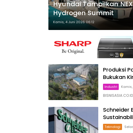
Hyundai Tampilkan NEXO
Hydrogen Summit
Kamis, 4 Juni 2026 06:12
Produksi P
Bukukan Ki
Industri
Kamis,
BISNISASIA.CO.I
Schneider 
Sustainabi
Teknologi
Sela