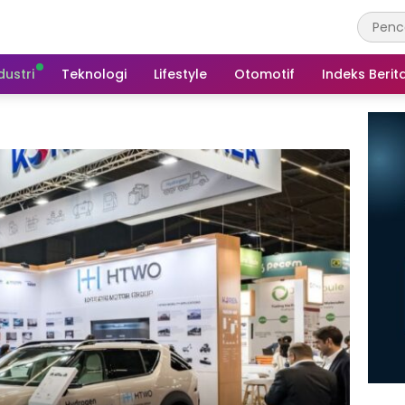
dustri
Teknologi
Lifestyle
Otomotif
Indeks Berit