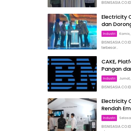
BISNISASIA.CO.I
Electricit
dan Doron
Industri
Kamis,
BISNISASIA.CO.I
terbesar…
CAKE, Plat
Pangan dan
Industri
Jumat,
BISNISASIA.CO.I
Electricit
Rendah Emi
Industri
Selasa
BISNISASIA.CO.I