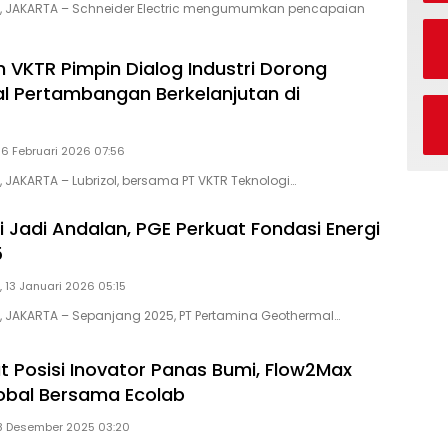
ID, JAKARTA – Schneider Electric mengumumkan pencapaian
n VKTR Pimpin Dialog Industri Dorong
l Pertambangan Berkelanjutan di
 6 Februari 2026 07:56
, JAKARTA – Lubrizol, bersama PT VKTR Teknologi…
 Jadi Andalan, PGE Perkuat Fondasi Energi
5
, 13 Januari 2026 05:15
D, JAKARTA – Sepanjang 2025, PT Pertamina Geothermal…
t Posisi Inovator Panas Bumi, Flow2Max
obal Bersama Ecolab
 8 Desember 2025 03:20