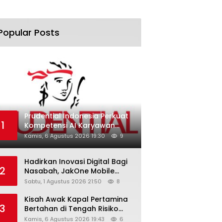
Popular Posts
Prudential Indonesia Perkuat
1
Kompetensi AI Karyawan
Lewat AI Week
Kamis, 6 Agustus 2026 19:30
9
Hadirkan Inovasi Digital Bagi
2
Nasabah, JakOne Mobile
Antar Bank Jakarta Sukses
Sabtu, 1 Agustus 2026 21:50
8
Raih Digital Excellence
Awards 2026
Kisah Awak Kapal Pertamina
3
Bertahan di Tengah Risiko
Pelayaran Selat Hormuz
Kamis, 6 Agustus 2026 19:43
6