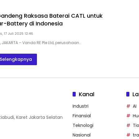
andeng Raksasa Baterai CATL untuk
r-Battery di Indonesia
, 17 Juli 2025 12:46
D, JAKARTA – Vanda RE Pte Ltd, perusahaan…
Selengkapnya
Kanal
La
Industri
AI
Finansial
Hu
iabudi, Karet Jakarta Selatan
Teknologi
Ti
Nasional
tr