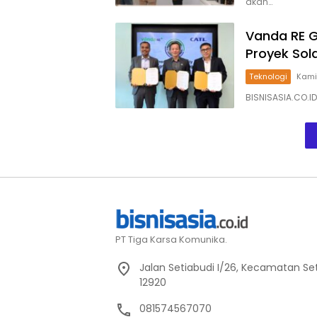
akan…
Vanda RE G
Proyek Sola
Teknologi
Kamis
BISNISASIA.CO.I
PT Tiga Karsa Komunika.
Jalan Setiabudi I/26, Kecamatan Set
12920
081574567070