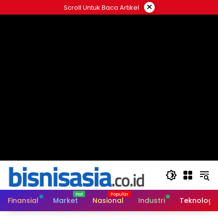
Langsung
×
Scroll Untuk Baca Artikel
ke
konten
Finansial
Market
Nasional
Industri
Teknologi