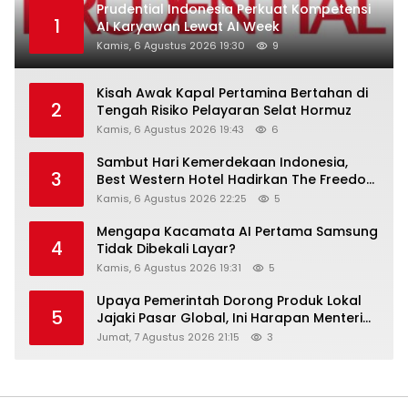
Prudential Indonesia Perkuat Kompetensi
1
AI Karyawan Lewat AI Week
Kamis, 6 Agustus 2026 19:30
9
Kisah Awak Kapal Pertamina Bertahan di
2
Tengah Risiko Pelayaran Selat Hormuz
Kamis, 6 Agustus 2026 19:43
6
Sambut Hari Kemerdekaan Indonesia,
3
Best Western Hotel Hadirkan The Freedom
Stay Diskon Hingga 45%
Kamis, 6 Agustus 2026 22:25
5
Mengapa Kacamata AI Pertama Samsung
4
Tidak Dibekali Layar?
Kamis, 6 Agustus 2026 19:31
5
Upaya Pemerintah Dorong Produk Lokal
5
Jajaki Pasar Global, Ini Harapan Menteri
Perindustrian RI Lewat ILT dan IGT Expo
Jumat, 7 Agustus 2026 21:15
3
2026