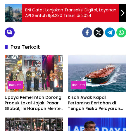
BNI Catat Lonjakan Transaksi Digital, Layanan
API Sentuh Rp1.230 Triliun di 2024
Pos Terkait
Industri
Industri
Upaya Pemerintah Dorong
Kisah Awak Kapal
Produk Lokal Jajaki Pasar
Pertamina Bertahan di
Global, Ini Harapan Menteri
Tengah Risiko Pelayaran
Perindustrian RI Lewat ILT
Selat Hormuz
dan IGT Expo 2026