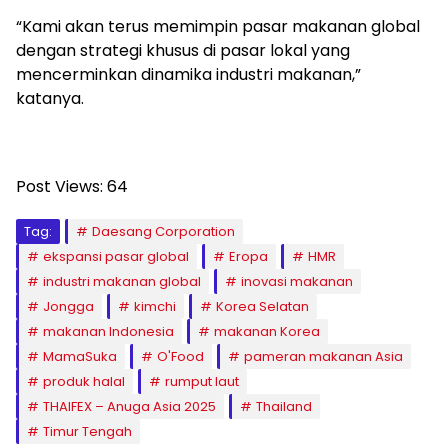
“Kami akan terus memimpin pasar makanan global
dengan strategi khusus di pasar lokal yang
mencerminkan dinamika industri makanan,”
katanya.
Post Views:
64
Tag:
Daesang Corporation
ekspansi pasar global
Eropa
HMR
industri makanan global
inovasi makanan
Jongga
kimchi
Korea Selatan
makanan Indonesia
makanan Korea
MamaSuka
O'Food
pameran makanan Asia
produk halal
rumput laut
THAIFEX – Anuga Asia 2025
Thailand
Timur Tengah