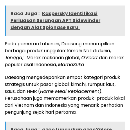
Baca Juga :
Kaspersky Identifikasi
Perluasan Serangan APT Sidewinder
dengan Alat Spionase Baru
Pada pameran tahun ini, Daesang menampilkan
berbagai produk unggulan: Kimchi No.1 di dunia,
Jongga;
Merek makanan global,
O’Food
dan merek
populer asal Indonesia,
MamaSuka
Daesang mengedepankan empat kategori produk
strategis untuk pasar global: kimchi, rumput laut,
saus, dan HMR (
Home Meal Replacement
).
Perusahaan juga memamerkan produk-produk lokal
dari Vietnam dan Indonesia yang menarik perhatian
pengunjung sejak hari pertama.
Baca Juga :
azgo Luncurkan azgoXplore,