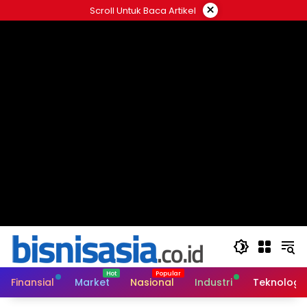
Langsung
×
Scroll Untuk Baca Artikel
ke
konten
Finansial
Market
Nasional
Industri
Teknologi