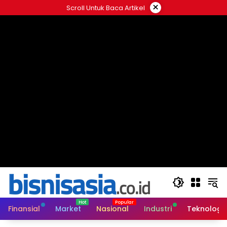
Langsung
×
Scroll Untuk Baca Artikel
ke
konten
Finansial
Market
Nasional
Industri
Teknologi