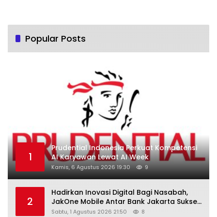
Popular Posts
Prudential Indonesia Perkuat Kompetensi
1
AI Karyawan Lewat AI Week
Kamis, 6 Agustus 2026 19:30
9
Hadirkan Inovasi Digital Bagi Nasabah,
2
JakOne Mobile Antar Bank Jakarta Sukses
Raih Digital Excellence Awards 2026
Sabtu, 1 Agustus 2026 21:50
8