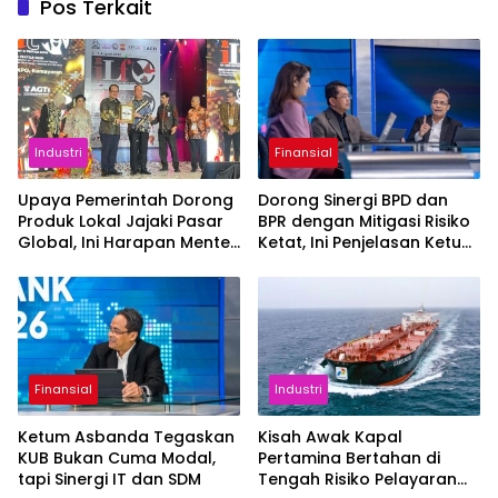
Pos Terkait
Industri
Finansial
Upaya Pemerintah Dorong
Dorong Sinergi BPD dan
Produk Lokal Jajaki Pasar
BPR dengan Mitigasi Risiko
Global, Ini Harapan Menteri
Ketat, Ini Penjelasan Ketum
Perindustrian RI Lewat ILT
Asbanda
dan IGT Expo 2026
Finansial
Industri
Ketum Asbanda Tegaskan
Kisah Awak Kapal
KUB Bukan Cuma Modal,
Pertamina Bertahan di
tapi Sinergi IT dan SDM
Tengah Risiko Pelayaran