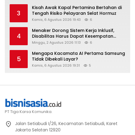
Kisah Awak Kapal Pertamina Bertahan di
3
Tengah Risiko Pelayaran Selat Hormuz
Kamis, 6 Agustus 2026 19:43
6
Menaker Dorong Sistem Kerja Inklusif,
4
Disabilitas Harus Dapat Kesempatan
Setara
Minggu, 2 Agustus 2026 11:13
6
Mengapa Kacamata AI Pertama Samsung
5
Tidak Dibekali Layar?
Kamis, 6 Agustus 2026 19:31
5
PT Tiga Karsa Komunika.
Jalan Setiabudi I/26, Kecamatan Setiabudi, Karet
Jakarta Selatan 12920