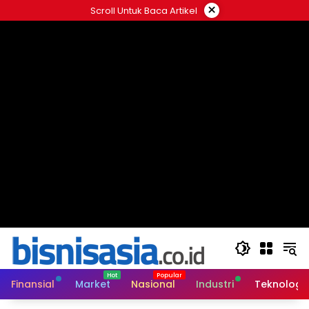
Langsung
×
Scroll Untuk Baca Artikel
ke
konten
Finansial
Market
Nasional
Industri
Teknologi