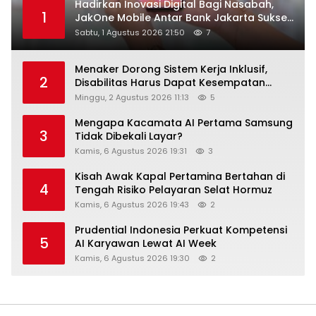
Hadirkan Inovasi Digital Bagi Nasabah,
1
JakOne Mobile Antar Bank Jakarta Sukses
Raih Digital Excellence Awards 2026
Sabtu, 1 Agustus 2026 21:50
7
Menaker Dorong Sistem Kerja Inklusif,
2
Disabilitas Harus Dapat Kesempatan
Setara
Minggu, 2 Agustus 2026 11:13
5
Mengapa Kacamata AI Pertama Samsung
3
Tidak Dibekali Layar?
Kamis, 6 Agustus 2026 19:31
3
Kisah Awak Kapal Pertamina Bertahan di
4
Tengah Risiko Pelayaran Selat Hormuz
Kamis, 6 Agustus 2026 19:43
2
Prudential Indonesia Perkuat Kompetensi
5
AI Karyawan Lewat AI Week
Kamis, 6 Agustus 2026 19:30
2