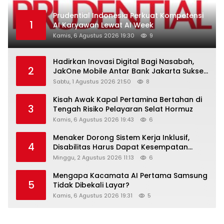
Prudential Indonesia Perkuat Kompetensi
1
AI Karyawan Lewat AI Week
Kamis, 6 Agustus 2026 19:30
9
Hadirkan Inovasi Digital Bagi Nasabah,
2
JakOne Mobile Antar Bank Jakarta Sukses
Raih Digital Excellence Awards 2026
Sabtu, 1 Agustus 2026 21:50
8
Kisah Awak Kapal Pertamina Bertahan di
3
Tengah Risiko Pelayaran Selat Hormuz
Kamis, 6 Agustus 2026 19:43
6
Menaker Dorong Sistem Kerja Inklusif,
4
Disabilitas Harus Dapat Kesempatan
Setara
Minggu, 2 Agustus 2026 11:13
6
Mengapa Kacamata AI Pertama Samsung
5
Tidak Dibekali Layar?
Kamis, 6 Agustus 2026 19:31
5