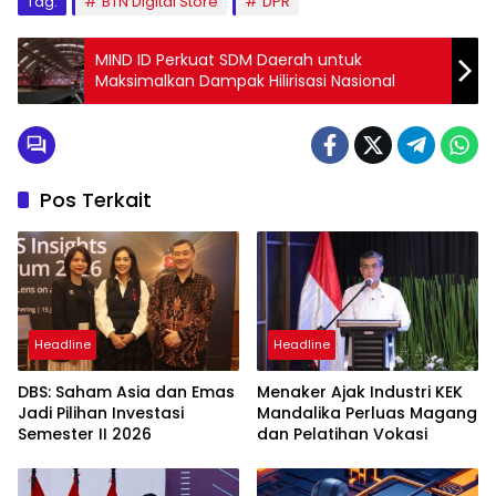
Tag:
BTN Digital Store
DPR
MIND ID Perkuat SDM Daerah untuk
Maksimalkan Dampak Hilirisasi Nasional
Pos Terkait
Headline
Headline
DBS: Saham Asia dan Emas
Menaker Ajak Industri KEK
Jadi Pilihan Investasi
Mandalika Perluas Magang
Semester II 2026
dan Pelatihan Vokasi