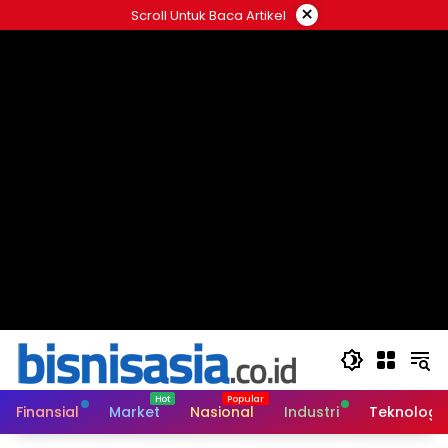
Langsung
×
Scroll Untuk Baca Artikel
ke
konten
Finansial
Market
Nasional
Industri
Teknologi