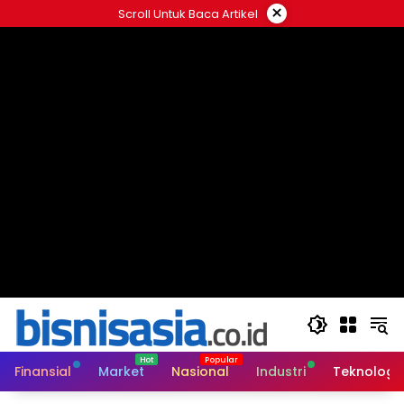
Langsung
×
Scroll Untuk Baca Artikel
ke
konten
Finansial
Market
Nasional
Industri
Teknologi