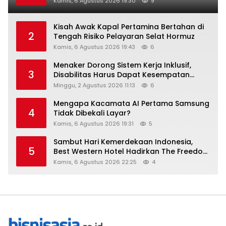
Kamis, 6 Agustus 2026 19:30
9
Kisah Awak Kapal Pertamina Bertahan di
2
Tengah Risiko Pelayaran Selat Hormuz
Kamis, 6 Agustus 2026 19:43
6
Menaker Dorong Sistem Kerja Inklusif,
3
Disabilitas Harus Dapat Kesempatan
Setara
Minggu, 2 Agustus 2026 11:13
6
Mengapa Kacamata AI Pertama Samsung
4
Tidak Dibekali Layar?
Kamis, 6 Agustus 2026 19:31
5
Sambut Hari Kemerdekaan Indonesia,
5
Best Western Hotel Hadirkan The Freedom
Stay Diskon Hingga 45%
Kamis, 6 Agustus 2026 22:25
4