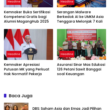
Headline
Headline
Kemnaker Buka Sertifikasi
Serangan Malware
Kompetensi Gratis bagi
Berkedok AI ke UMKM Asia
Alumni MagangHub 2025
Tenggara Melonjak 7 Kali
Headline
Headline
Kemnaker Apresiasi
Asuransi Sinar Mas Edukasi
Putusan MK yang Perkuat
126 Petani Sawit Banggai
Hak Normatif Pekerja
soal Keuangan
Baca Juga
DBS: Saham Asia dan Emas Jadi Pilihan