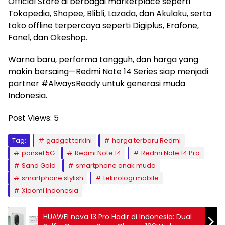
Official Store di berbagai marketplace seperti
Tokopedia, Shopee, Blibli, Lazada, dan Akulaku, serta
toko offline terpercaya seperti Digiplus, Erafone,
Fonel, dan Okeshop.
Warna baru, performa tangguh, dan harga yang
makin bersaing—Redmi Note 14 Series siap menjadi
partner #AlwaysReady untuk generasi muda
Indonesia.
Post Views:
5
Tag:
gadget terkini
harga terbaru Redmi
ponsel 5G
Redmi Note 14
Redmi Note 14 Pro
Sand Gold
smartphone anak muda
smartphone stylish
teknologi mobile
Xiaomi Indonesia
HUAWEI nova 13 Pro Hadir di Indonesia: Dual