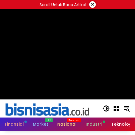
Langsung
×
Scroll Untuk Baca Artikel
ke
konten
Finansial
Market
Nasional
Industri
Teknologi