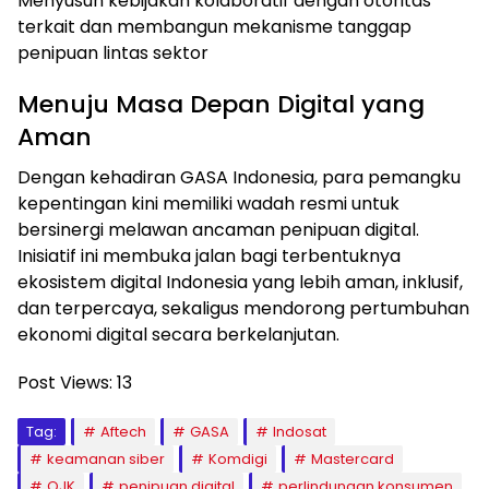
Menyusun kebijakan kolaboratif dengan otoritas
terkait dan membangun mekanisme tanggap
penipuan lintas sektor
Menuju Masa Depan Digital yang
Aman
Dengan kehadiran GASA Indonesia, para pemangku
kepentingan kini memiliki wadah resmi untuk
bersinergi melawan ancaman penipuan digital.
Inisiatif ini membuka jalan bagi terbentuknya
ekosistem digital Indonesia yang lebih aman, inklusif,
dan terpercaya, sekaligus mendorong pertumbuhan
ekonomi digital secara berkelanjutan.
Post Views:
13
Tag:
Aftech
GASA
Indosat
keamanan siber
Komdigi
Mastercard
OJK
penipuan digital
perlindungan konsumen