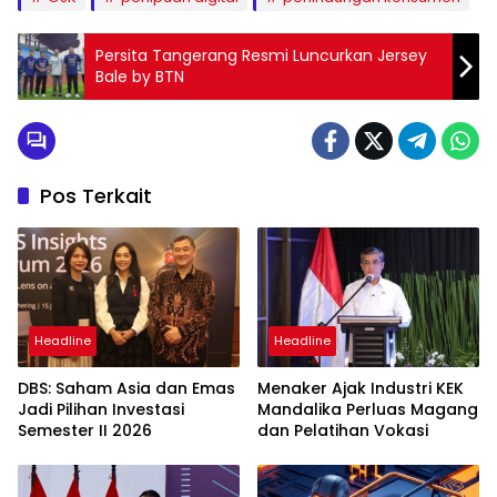
Persita Tangerang Resmi Luncurkan Jersey
Bale by BTN
Pos Terkait
Headline
Headline
DBS: Saham Asia dan Emas
Menaker Ajak Industri KEK
Jadi Pilihan Investasi
Mandalika Perluas Magang
Semester II 2026
dan Pelatihan Vokasi