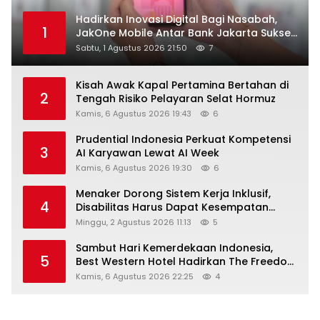
Hadirkan Inovasi Digital Bagi Nasabah,
1
JakOne Mobile Antar Bank Jakarta Sukses
Raih Digital Excellence Awards 2026
Sabtu, 1 Agustus 2026 21:50
7
Kisah Awak Kapal Pertamina Bertahan di
2
Tengah Risiko Pelayaran Selat Hormuz
Kamis, 6 Agustus 2026 19:43
6
Prudential Indonesia Perkuat Kompetensi
3
AI Karyawan Lewat AI Week
Kamis, 6 Agustus 2026 19:30
6
Menaker Dorong Sistem Kerja Inklusif,
4
Disabilitas Harus Dapat Kesempatan
Setara
Minggu, 2 Agustus 2026 11:13
5
Sambut Hari Kemerdekaan Indonesia,
5
Best Western Hotel Hadirkan The Freedom
Stay Diskon Hingga 45%
Kamis, 6 Agustus 2026 22:25
4