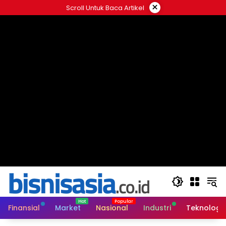
Langsung
×
Scroll Untuk Baca Artikel
ke
konten
Finansial
Market
Nasional
Industri
Teknologi