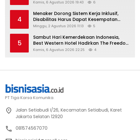
Kamis, 6 Agustus 2026 19:43
6
Menaker Dorong Sistem Kerja Inklusif,
4
Disabilitas Harus Dapat Kesempatan
Setara
Minggu, 2 Agustus 2026 11:13
5
Sambut Hari Kemerdekaan Indonesia,
5
Best Western Hotel Hadirkan The Freedom
Stay Diskon Hingga 45%
Kamis, 6 Agustus 2026 22:25
4
PT Tiga Karsa Komunika.
Jalan Setiabudi I/26, Kecamatan Setiabudi, Karet
Jakarta Selatan 12920
081574567070