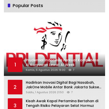
Popular Posts
Prudential Indonesia Perkuat Kompetensi
1
AI Karyawan Lewat AI Week
Kamis, 6 Agustus 2026 19:30
7
Hadirkan Inovasi Digital Bagi Nasabah,
2
JakOne Mobile Antar Bank Jakarta Sukses
Raih Digital Excellence Awards 2026
Sabtu, 1 Agustus 2026 21:50
7
Kisah Awak Kapal Pertamina Bertahan di
3
Tengah Risiko Pelayaran Selat Hormuz