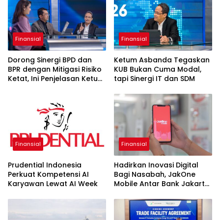
Finansial
Finansial
Dorong Sinergi BPD dan
Ketum Asbanda Tegaskan
BPR dengan Mitigasi Risiko
KUB Bukan Cuma Modal,
Ketat, Ini Penjelasan Ketum
tapi Sinergi IT dan SDM
Asbanda
Finansial
Finansial
Prudential Indonesia
Hadirkan Inovasi Digital
Perkuat Kompetensi AI
Bagi Nasabah, JakOne
Karyawan Lewat AI Week
Mobile Antar Bank Jakarta
Sukses Raih Digital
Excellence Awards 2026