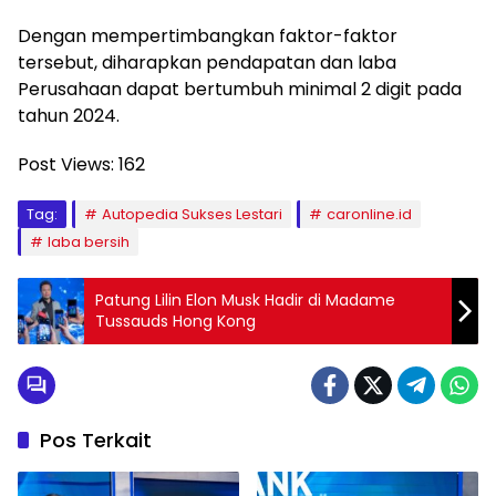
Dengan mempertimbangkan faktor-faktor
tersebut, diharapkan pendapatan dan laba
Perusahaan dapat bertumbuh minimal 2 digit pada
tahun 2024.
Post Views:
162
Tag:
Autopedia Sukses Lestari
caronline.id
laba bersih
Patung Lilin Elon Musk Hadir di Madame
Tussauds Hong Kong
Pos Terkait