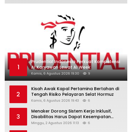
Prudential Indonesia Perkuat Kompetensi
1
AI Karyawan Lewat AI Week
Kamis, 6 Agustus 2026 19:30
9
Kisah Awak Kapal Pertamina Bertahan di
2
Tengah Risiko Pelayaran Selat Hormuz
Kamis, 6 Agustus 2026 19:43
6
Menaker Dorong Sistem Kerja Inklusif,
3
Disabilitas Harus Dapat Kesempatan
Setara
Minggu, 2 Agustus 2026 11:13
6