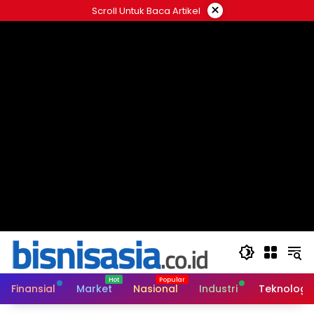
Langsung
×
Scroll Untuk Baca Artikel
ke
konten
Finansial
Market
Nasional
Industri
Teknologi