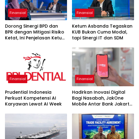
Finansial
Finansial
Dorong Sinergi BPD dan
Ketum Asbanda Tegaskan
BPR dengan Mitigasi Risiko
KUB Bukan Cuma Modal,
Ketat, Ini Penjelasan Ketum
tapi Sinergi IT dan SDM
Asbanda
Finansial
Finansial
Prudential Indonesia
Hadirkan Inovasi Digital
Perkuat Kompetensi AI
Bagi Nasabah, JakOne
Karyawan Lewat AI Week
Mobile Antar Bank Jakarta
Sukses Raih Digital
Excellence Awards 2026