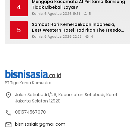
Mengapa Kacamata AI Pertama Samsung
4
Tidak Dibekali Layar?
Kamis, 6 Agustus 2026 19:31
5
Sambut Hari Kemerdekaan Indonesia,
5
Best Western Hotel Hadirkan The Freedom
Stay Diskon Hingga 45%
Kamis, 6 Agustus 2026 22:25
4
PT Tiga Karsa Komunika.
Jalan Setiabudi I/26, Kecamatan Setiabudi, Karet
Jakarta Selatan 12920
081574567070
bisnisasiaid@gmail.com