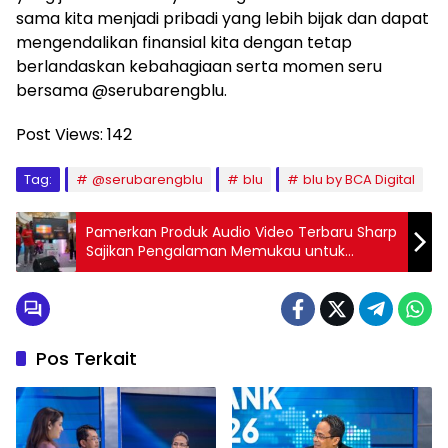
sama kita menjadi pribadi yang lebih bijak dan dapat
mengendalikan finansial kita dengan tetap
berlandaskan kebahagiaan serta momen seru
bersama @serubarengblu.
Post Views:
142
Tag:
@serubarengblu
blu
blu by BCA Digital
Pamerkan Produk Audio Video Terbaru Sharp
Sajikan Pengalaman Memukau untuk
Konsumen Setia
Pos Terkait