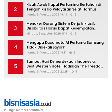
Kisah Awak Kapal Pertamina Bertahan di
2
Tengah Risiko Pelayaran Selat Hormuz
Kamis, 6 Agustus 2026 19:43
6
Menaker Dorong Sistem Kerja Inklusif,
3
Disabilitas Harus Dapat Kesempatan
Setara
Minggu, 2 Agustus 2026 11:13
6
Mengapa Kacamata AI Pertama Samsung
4
Tidak Dibekali Layar?
Kamis, 6 Agustus 2026 19:31
5
Sambut Hari Kemerdekaan Indonesia,
5
Best Western Hotel Hadirkan The Freedom
Stay Diskon Hingga 45%
Kamis, 6 Agustus 2026 22:25
4
PT Tiga Karsa Komunika.