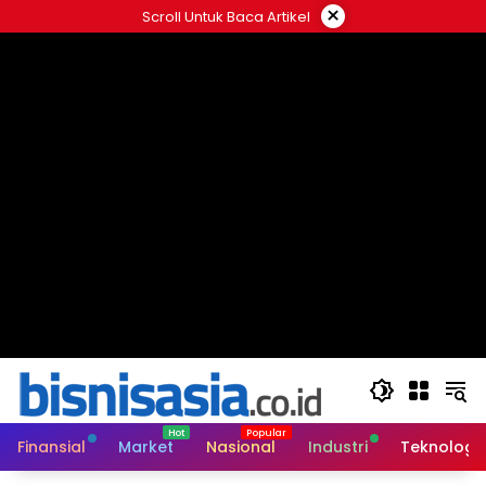
Langsung
×
Scroll Untuk Baca Artikel
ke
konten
Finansial
Market
Nasional
Industri
Teknologi