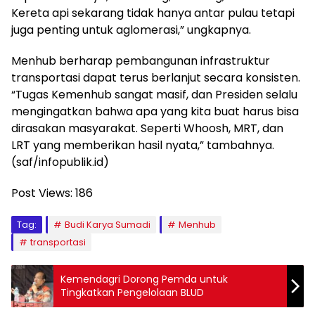
Kereta api sekarang tidak hanya antar pulau tetapi
juga penting untuk aglomerasi,” ungkapnya.
Menhub berharap pembangunan infrastruktur
transportasi dapat terus berlanjut secara konsisten.
“Tugas Kemenhub sangat masif, dan Presiden selalu
mengingatkan bahwa apa yang kita buat harus bisa
dirasakan masyarakat. Seperti Whoosh, MRT, dan
LRT yang memberikan hasil nyata,” tambahnya.
(saf/infopublik.id)
Post Views:
186
Tag:
Budi Karya Sumadi
Menhub
transportasi
Kemendagri Dorong Pemda untuk
Tingkatkan Pengelolaan BLUD