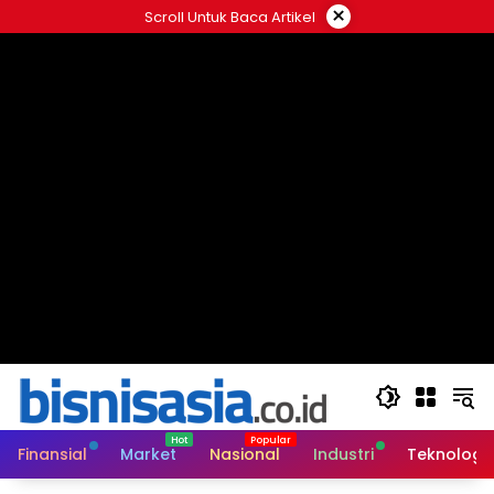
Langsung
×
Scroll Untuk Baca Artikel
ke
konten
Finansial
Market
Nasional
Industri
Teknologi