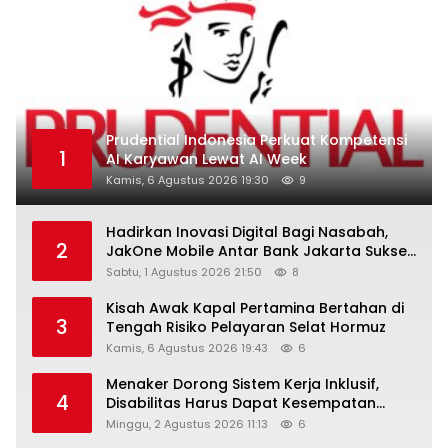
Prudential Indonesia Perkuat Kompetensi
1
AI Karyawan Lewat AI Week
Kamis, 6 Agustus 2026 19:30
9
Hadirkan Inovasi Digital Bagi Nasabah,
2
JakOne Mobile Antar Bank Jakarta Sukses
Raih Digital Excellence Awards 2026
Sabtu, 1 Agustus 2026 21:50
8
Kisah Awak Kapal Pertamina Bertahan di
3
Tengah Risiko Pelayaran Selat Hormuz
Kamis, 6 Agustus 2026 19:43
6
Menaker Dorong Sistem Kerja Inklusif,
4
Disabilitas Harus Dapat Kesempatan
Setara
Minggu, 2 Agustus 2026 11:13
6