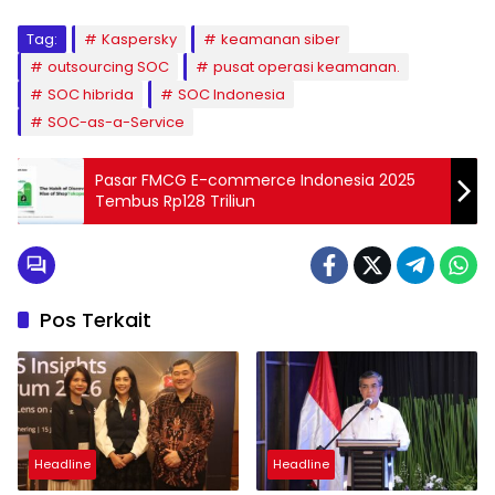
Tag:
Kaspersky
keamanan siber
outsourcing SOC
pusat operasi keamanan.
SOC hibrida
SOC Indonesia
SOC-as-a-Service
Pasar FMCG E-commerce Indonesia 2025
Tembus Rp128 Triliun
Pos Terkait
Headline
Headline