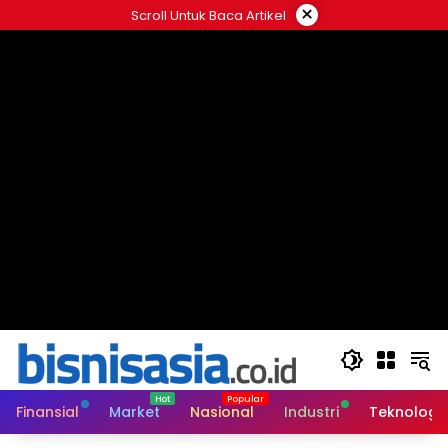
Langsung
×
Scroll Untuk Baca Artikel
ke
konten
Finansial
Market
Nasional
Industri
Teknologi