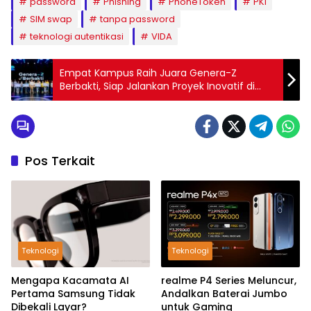
password
Phishing
PhoneToken
PKI
SIM swap
tanpa password
teknologi autentikasi
VIDA
Empat Kampus Raih Juara Genera-Z
Berbakti, Siap Jalankan Proyek Inovatif di
Desa Binaan BCA
Pos Terkait
Teknologi
Teknologi
Mengapa Kacamata AI
realme P4 Series Meluncur,
Pertama Samsung Tidak
Andalkan Baterai Jumbo
Dibekali Layar?
untuk Gaming