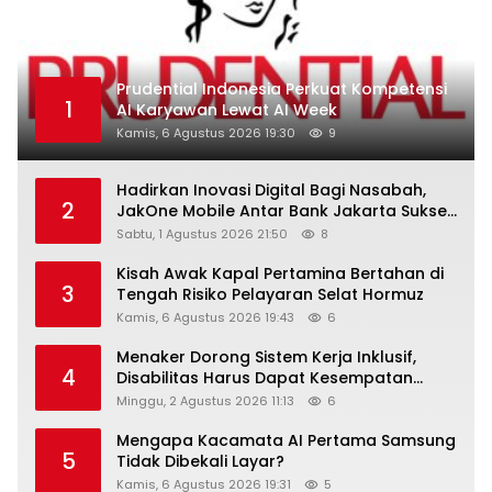
Prudential Indonesia Perkuat Kompetensi
1
AI Karyawan Lewat AI Week
Kamis, 6 Agustus 2026 19:30
9
Hadirkan Inovasi Digital Bagi Nasabah,
2
JakOne Mobile Antar Bank Jakarta Sukses
Raih Digital Excellence Awards 2026
Sabtu, 1 Agustus 2026 21:50
8
Kisah Awak Kapal Pertamina Bertahan di
3
Tengah Risiko Pelayaran Selat Hormuz
Kamis, 6 Agustus 2026 19:43
6
Menaker Dorong Sistem Kerja Inklusif,
4
Disabilitas Harus Dapat Kesempatan
Setara
Minggu, 2 Agustus 2026 11:13
6
Mengapa Kacamata AI Pertama Samsung
5
Tidak Dibekali Layar?
Kamis, 6 Agustus 2026 19:31
5