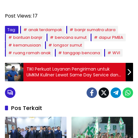
Post Views:
17
Tag:
anak terdampak
banjir sumatra utara
bantuan banjir
bencana sumut
dapur PMBA
kemanusiaan
longsor sumut
ruang ramah anak
tanggap bencana
WVI
TIKI Perkuat Layanan Pengiriman untuk
UMKM Kuliner Lewat Same Day Service dan
FROOZY
Pos Terkait