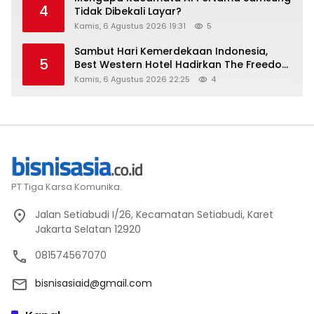
4
Tidak Dibekali Layar?
Kamis, 6 Agustus 2026 19:31
5
Sambut Hari Kemerdekaan Indonesia,
5
Best Western Hotel Hadirkan The Freedom
Stay Diskon Hingga 45%
Kamis, 6 Agustus 2026 22:25
4
PT Tiga Karsa Komunika.
Jalan Setiabudi I/26, Kecamatan Setiabudi, Karet
Jakarta Selatan 12920
081574567070
bisnisasiaid@gmail.com