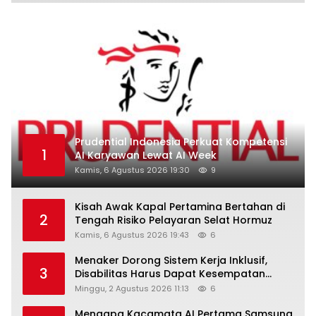
Prudential Indonesia Perkuat Kompetensi
1
AI Karyawan Lewat AI Week
Kamis, 6 Agustus 2026 19:30
9
Kisah Awak Kapal Pertamina Bertahan di
2
Tengah Risiko Pelayaran Selat Hormuz
Kamis, 6 Agustus 2026 19:43
6
Menaker Dorong Sistem Kerja Inklusif,
3
Disabilitas Harus Dapat Kesempatan
Setara
Minggu, 2 Agustus 2026 11:13
6
Mengapa Kacamata AI Pertama Samsung