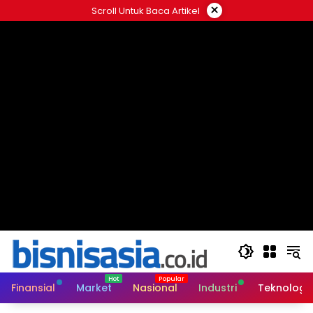
Langsung
×
Scroll Untuk Baca Artikel
ke
konten
Finansial
Market
Nasional
Industri
Teknologi