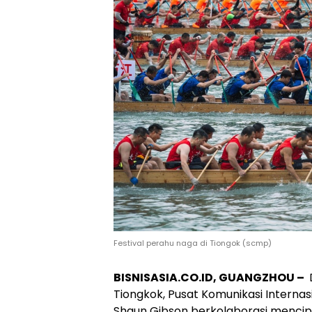
Festival perahu naga di Tiongok (scmp)
BISNISASIA.CO.ID, GUANGZHOU –
Tiongkok, Pusat Komunikasi Internas
Shaun Gibson berkolaborasi mencipt