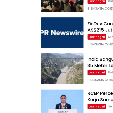
Luar Negeri
Rab
BISNISASIA.CO.I
FinDev Can
AS$215 Jut
Luar Negeri
Min
BISNISASIA.CO.
India Bang
35 Meter Le
Luar Negeri
Rab
BISNISASIA.CO.I
RCEP Perce
Kerja Sama
Luar Negeri
Sel