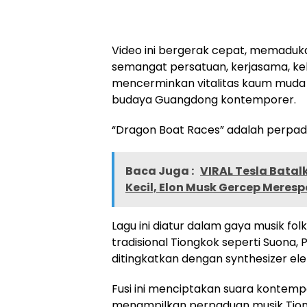
Video ini bergerak cepat, memaduk
semangat persatuan, kerjasama, keb
mencerminkan vitalitas kaum muda
budaya
Guangdong
kontemporer.
“Dragon Boat Races” adalah perpadua
Baca Juga :
VIRAL Tesla Batal
Kecil, Elon Musk Gercep Meres
Lagu ini diatur dalam gaya musik f
tradisional Tiongkok seperti Suona, P
ditingkatkan dengan synthesizer ele
Fusi ini menciptakan suara kontem
menampilkan perpaduan musik Tiong