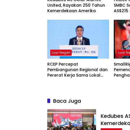
United, Rayakan 250 Tahun
SMBC S
Kemerdekaan Amerika
AS$215
Ini Tuj
Luar Negeri
Luar N
RCEP Percepat
SmallR
Pembangunan Regional dan
Pemena
Pererat Kerja Sama Lokal
Penghar
Asia Timur
Rayaka
Visual 
Dunia
Baca Juga
Kedubes AS
Kemerdeka