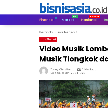
Langsung
ke
konten
Finansial
Market
Nasional
In
Beranda
Luar Negeri
Luar Negeri
Video Musik Lom
Musik Tiongkok d
Tonny Christianto
1 Min Baca
Selasa, 18 Juni 2024 10:27