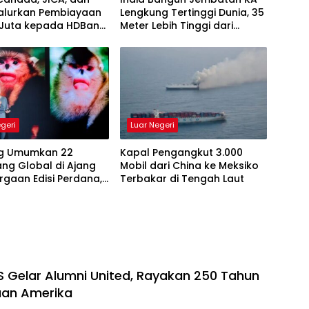
alurkan Pembiayaan
Lengkung Tertinggi Dunia, 35
 Juta kepada HDBank,
Meter Lebih Tinggi dari
uannya
Menara Eiffel
egeri
Luar Negeri
ig Umumkan 22
Kapal Pengangkut 3.000
ng Global di Ajang
Mobil dari China ke Meksiko
gaan Edisi Perdana,
Terbakar di Tengah Laut
n Kekuatan Karya
yang Menginspirasi
 Gelar Alumni United, Rayakan 250 Tahun
an Amerika