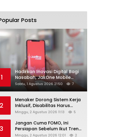
Popular Posts
Hadirkan Inovasi Digital Bagi
1
Nasabah, JakOne Mobile
Antar Bank Jakarta Sukses
Sabtu, 1 Agustus 2026 21:50
7
Raih Digital Excellence
Awards 2026
Menaker Dorong Sistem Kerja
2
Inklusif, Disabilitas Harus
Dapat Kesempatan Setara
Minggu, 2 Agustus 2026 11:13
5
Jangan Cuma FOMO, Ini
3
Persiapan Sebelum Ikut Tren
Hyrox
Minggu, 2 Agustus 2026 12:01
2