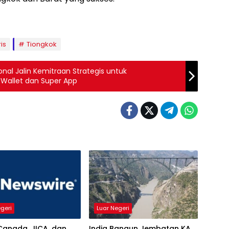
is
Tiongkok
nal Jalin Kemitraan Strategis untuk
allet dan Super App
egeri
Luar Negeri
Canada, JICA, dan
India Bangun Jembatan KA