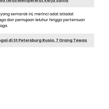
bia terus Mempererat Kerja Sama
ang semarak ini, merinci adat istiadat
 naga dan pemujaan leluhur hingga pertemuan
aga.
ngai di St Petersburg Rusia, 7 Orang Tewas