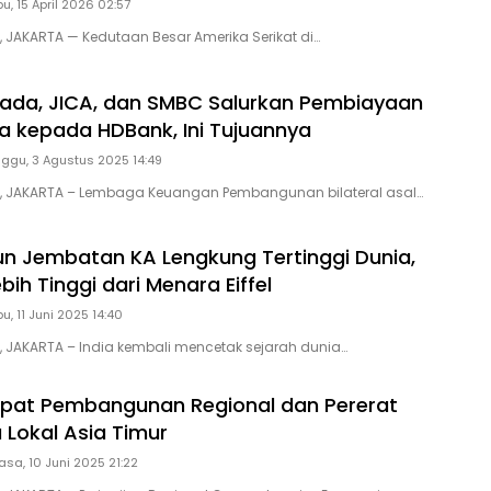
u, 15 April 2026 02:57
D, JAKARTA — Kedutaan Besar Amerika Serikat di…
ada, JICA, dan SMBC Salurkan Pembiayaan
a kepada HDBank, Ini Tujuannya
ggu, 3 Agustus 2025 14:49
ID, JAKARTA – Lembaga Keuangan Pembangunan bilateral asal…
un Jembatan KA Lengkung Tertinggi Dunia,
bih Tinggi dari Menara Eiffel
u, 11 Juni 2025 14:40
D, JAKARTA – India kembali mencetak sejarah dunia…
pat Pembangunan Regional dan Pererat
 Lokal Asia Timur
asa, 10 Juni 2025 21:22