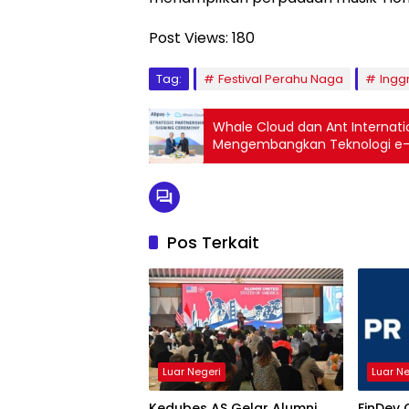
Post Views:
180
Tag:
Festival Perahu Naga
Inggr
Whale Cloud dan Ant Internatio
Mengembangkan Teknologi e-W
Pos Terkait
Luar Negeri
Luar N
Kedubes AS Gelar Alumni
FinDev 