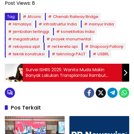
Post Views:
8
Tag:
Afcons
Chenab Railway Bridge
Himalaya
infrastruktur India
insinyur India
jembatan tertinggi
konektivitas India
megastruktur
proyek monumental
rekayasa sipil
rel kereta api
Shapoorji Pallonji
teknik konstruksi
teknologi PAUT
USBRL
Survei ISHRS 2025: Wanita Muda Makin
Banyak Lakukan Transplantasi Rambut
Karena Rontok
Pos Terkait