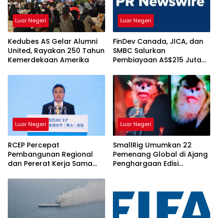
Luar Negeri
Luar Negeri
Kedubes AS Gelar Alumni
FinDev Canada, JICA, dan
United, Rayakan 250 Tahun
SMBC Salurkan
Kemerdekaan Amerika
Pembiayaan AS$215 Juta
kepada HDBank, Ini
Tujuannya
Luar Negeri
Luar Negeri
RCEP Percepat
SmallRig Umumkan 22
Pembangunan Regional
Pemenang Global di Ajang
dan Pererat Kerja Sama
Penghargaan Edisi
Lokal Asia Timur
Perdana, Rayakan
Kekuatan Karya Visual
yang Menginspirasi Dunia