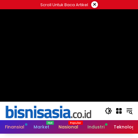
Langsung
×
Scroll Untuk Baca Artikel
ke
konten
Finansial
Market
Nasional
Industri
Teknologi