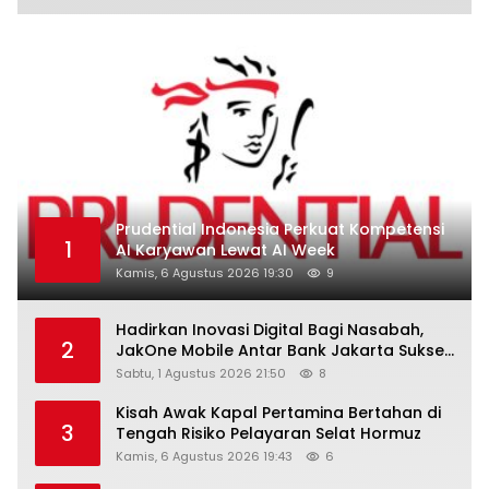
Prudential Indonesia Perkuat Kompetensi
1
AI Karyawan Lewat AI Week
Kamis, 6 Agustus 2026 19:30
9
Hadirkan Inovasi Digital Bagi Nasabah,
2
JakOne Mobile Antar Bank Jakarta Sukses
Raih Digital Excellence Awards 2026
Sabtu, 1 Agustus 2026 21:50
8
Kisah Awak Kapal Pertamina Bertahan di
3
Tengah Risiko Pelayaran Selat Hormuz
Kamis, 6 Agustus 2026 19:43
6