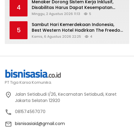
Menaker Dorong Sistem Kerja Inklusif,
4
Disabilitas Harus Dapat Kesempatan
Setara
Minggu, 2 Agustus 2026 11:13
5
Sambut Hari Kemerdekaan Indonesia,
5
Best Western Hotel Hadirkan The Freedom
Stay Diskon Hingga 45%
Kamis, 6 Agustus 2026 22:25
4
PT Tiga Karsa Komunika.
Jalan Setiabudi I/26, Kecamatan Setiabudi, Karet
Jakarta Selatan 12920
081574567070
bisnisasiaid@gmail.com