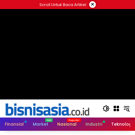
Langsung
×
Scroll Untuk Baca Artikel
ke
konten
Finansial
Market
Nasional
Industri
Teknologi