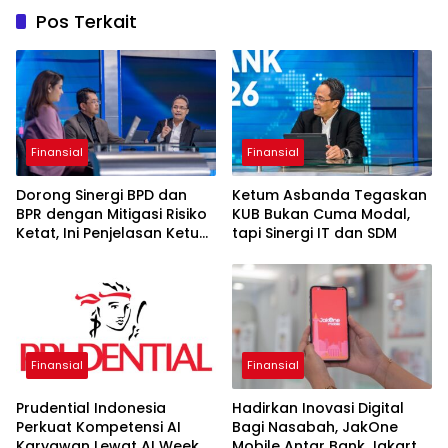
Pos Terkait
Finansial
Finansial
Dorong Sinergi BPD dan
Ketum Asbanda Tegaskan
BPR dengan Mitigasi Risiko
KUB Bukan Cuma Modal,
Ketat, Ini Penjelasan Ketum
tapi Sinergi IT dan SDM
Asbanda
Finansial
Finansial
Prudential Indonesia
Hadirkan Inovasi Digital
Perkuat Kompetensi AI
Bagi Nasabah, JakOne
Karyawan Lewat AI Week
Mobile Antar Bank Jakarta