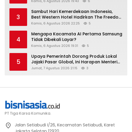
Kamis, 6 Agustus 2026 19:43
6
Sambut Hari Kemerdekaan Indonesia,
3
Best Western Hotel Hadirkan The Freedom
Stay Diskon Hingga 45%
Kamis, 6 Agustus 2026 22:25
5
Mengapa Kacamata AI Pertama Samsung
4
Tidak Dibekali Layar?
Kamis, 6 Agustus 2026 19:31
5
Upaya Pemerintah Dorong Produk Lokal
5
Jajaki Pasar Global, Ini Harapan Menteri
Perindustrian RI Lewat ILT dan IGT Expo
Jumat, 7 Agustus 2026 21:15
3
2026
PT Tiga Karsa Komunika.
Jalan Setiabudi I/26, Kecamatan Setiabudi, Karet
Jakarta Selatan 12920