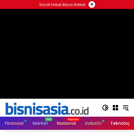
Langsung
×
Scroll Untuk Baca Artikel
ke
konten
Finansial
Market
Nasional
Industri
Teknologi