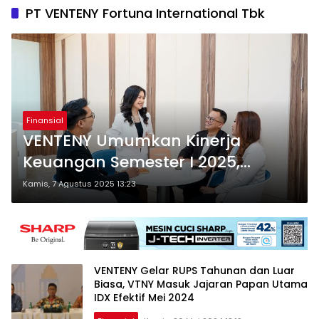
PT VENTENY Fortuna International Tbk
Finansial
VENTENY Umumkan Kinerja
Keuangan Semester I 2025,
Bukukan Pendapatan Rp104
Kamis, 7 Agustus 2025 13:23
miliar
VENTENY Gelar RUPS Tahunan dan Luar
Biasa, VTNY Masuk Jajaran Papan Utama
IDX Efektif Mei 2024