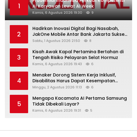
Prudential Indonesia Perkuat Kompetensi
1
AI Karyawan Lewat AI Week
Kamis, 6 Agustus 2026 19:30
9
Hadirkan Inovasi Digital Bagi Nasabah,
2
JakOne Mobile Antar Bank Jakarta Sukses
Raih Digital Excellence Awards 2026
Sabtu, 1 Agustus 2026 21:50
8
Kisah Awak Kapal Pertamina Bertahan di
3
Tengah Risiko Pelayaran Selat Hormuz
Kamis, 6 Agustus 2026 19:43
6
Menaker Dorong Sistem Kerja Inklusif,
4
Disabilitas Harus Dapat Kesempatan
Setara
Minggu, 2 Agustus 2026 11:13
6
Mengapa Kacamata AI Pertama Samsung
5
Tidak Dibekali Layar?
Kamis, 6 Agustus 2026 19:31
5