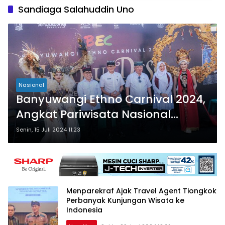
Sandiaga Salahuddin Uno
Nasional
Banyuwangi Ethno Carnival 2024,
Angkat Pariwisata Nasional
melalui Festival Bertaraf
Senin, 15 Juli 2024 11:23
Internasional
Menparekraf Ajak Travel Agent Tiongkok
Perbanyak Kunjungan Wisata ke
Indonesia