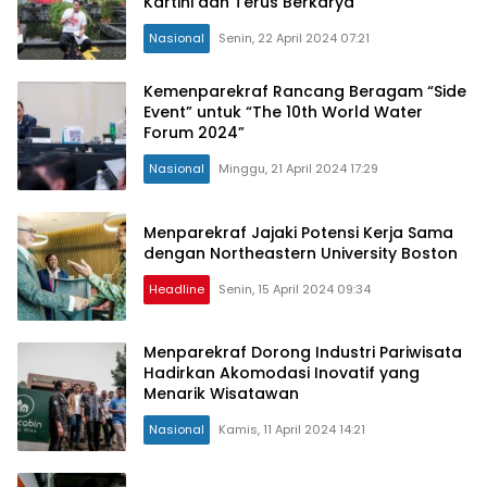
Kartini dan Terus Berkarya
Nasional
Senin, 22 April 2024 07:21
Kemenparekraf Rancang Beragam “Side
Event” untuk “The 10th World Water
Forum 2024”
Nasional
Minggu, 21 April 2024 17:29
Menparekraf Jajaki Potensi Kerja Sama
dengan Northeastern University Boston
Headline
Senin, 15 April 2024 09:34
Menparekraf Dorong Industri Pariwisata
Hadirkan Akomodasi Inovatif yang
Menarik Wisatawan
Nasional
Kamis, 11 April 2024 14:21