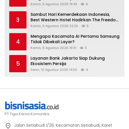
Kamis, 6 Agustus 2026 19:43
6
Sambut Hari Kemerdekaan Indonesia,
3
Best Western Hotel Hadirkan The Freedom
Stay Diskon Hingga 45%
Kamis, 6 Agustus 2026 22:25
5
Mengapa Kacamata AI Pertama Samsung
4
Tidak Dibekali Layar?
Kamis, 6 Agustus 2026 19:31
5
Layanan Bank Jakarta Siap Dukung
5
Ekosistem Persija
Senin, 10 Agustus 2026 14:20
4
PT Tiga Karsa Komunika.
Jalan Setiabudi I/26, Kecamatan Setiabudi, Karet