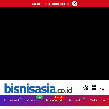
Langsung
×
Scroll Untuk Baca Artikel
ke
konten
Finansial
Market
Nasional
Industri
Teknologi