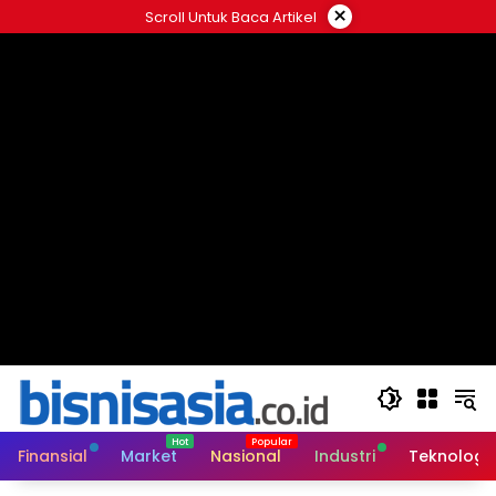
Langsung
×
Scroll Untuk Baca Artikel
ke
konten
Finansial
Market
Nasional
Industri
Teknologi