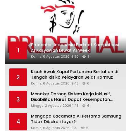
Prudential Indonesia Perkuat Kompetensi
1
AI Karyawan Lewat AI Week
Kamis, 6 Agustus 2026 19:30
9
Kisah Awak Kapal Pertamina Bertahan di
2
Tengah Risiko Pelayaran Selat Hormuz
Kamis, 6 Agustus 2026 19:43
6
Menaker Dorong Sistem Kerja Inklusif,
3
Disabilitas Harus Dapat Kesempatan
Setara
Minggu, 2 Agustus 2026 11:13
6
Mengapa Kacamata AI Pertama Samsung
4
Tidak Dibekali Layar?
Kamis, 6 Agustus 2026 19:31
5