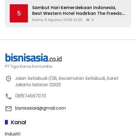
Sambut Hari Kemerdekaan Indonesia,
5
Best Western Hotel Hadirkan The Freedom
Stay Diskon Hingga 45%
Kamis, 6 Agustus 2026 22:25
4
PT Tiga Karsa Komunika.
Jalan Setiabudi I/26, Kecamatan Setiabudi, Karet
Jakarta Selatan 12920
081574567070
bisnisasiaid@gmail.com
Kanal
Industri