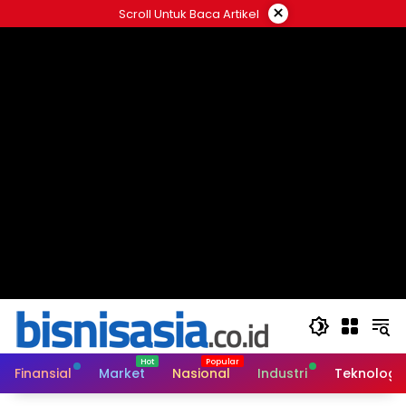
Langsung
×
Scroll Untuk Baca Artikel
ke
konten
Finansial
Market
Nasional
Industri
Teknologi