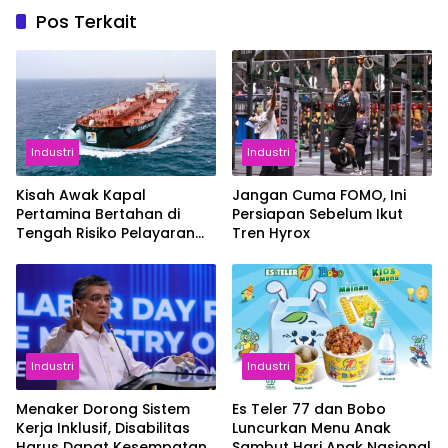
Pos Terkait
Industri
Industri
Kisah Awak Kapal
Jangan Cuma FOMO, Ini
Pertamina Bertahan di
Persiapan Sebelum Ikut
Tengah Risiko Pelayaran
Tren Hyrox
Selat Hormuz
Industri
Industri
Menaker Dorong Sistem
Es Teler 77 dan Bobo
Kerja Inklusif, Disabilitas
Luncurkan Menu Anak
Harus Dapat Kesempatan
Sambut Hari Anak Nasional