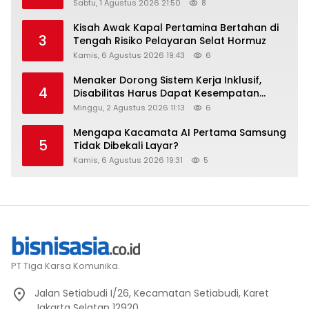
Raih Digital Excellence Awards 2026
Sabtu, 1 Agustus 2026 21:50
8
Kisah Awak Kapal Pertamina Bertahan di
3
Tengah Risiko Pelayaran Selat Hormuz
Kamis, 6 Agustus 2026 19:43
6
Menaker Dorong Sistem Kerja Inklusif,
4
Disabilitas Harus Dapat Kesempatan
Setara
Minggu, 2 Agustus 2026 11:13
6
Mengapa Kacamata AI Pertama Samsung
5
Tidak Dibekali Layar?
Kamis, 6 Agustus 2026 19:31
5
PT Tiga Karsa Komunika.
Jalan Setiabudi I/26, Kecamatan Setiabudi, Karet
Jakarta Selatan 12920