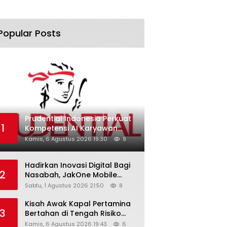
Popular Posts
Prudential Indonesia Perkuat
1
Kompetensi AI Karyawan
Lewat AI Week
Kamis, 6 Agustus 2026 19:30
9
Hadirkan Inovasi Digital Bagi
2
Nasabah, JakOne Mobile
Antar Bank Jakarta Sukses
Sabtu, 1 Agustus 2026 21:50
8
Raih Digital Excellence
Awards 2026
Kisah Awak Kapal Pertamina
3
Bertahan di Tengah Risiko
Pelayaran Selat Hormuz
Kamis, 6 Agustus 2026 19:43
6