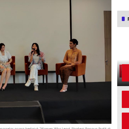
menggelar acara bertajuk “Women Who Lead: Strategi Bangun Profit di