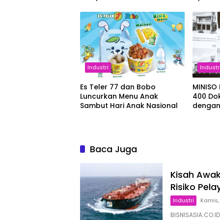
Industri
Industr
Es Teler 77 dan Bobo
MINISO 
Luncurkan Menu Anak
400 Do
Sambut Hari Anak Nasional
dengan
Baca Juga
Kisah Awak
Risiko Pel
Industri
Kamis,
BISNISASIA.CO.ID