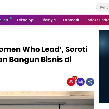
dustri
Teknologi
Lifestyle
Otomotif
Indeks Berit
omen Who Lead’, Soroti
n Bangun Bisnis di
85