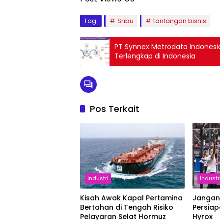
Tag:
Sribu
tantangan bisnis
PT Synnex Metrodata Indonesi
Terlengkap di Indonesia
Pos Terkait
Industri
Industr
Kisah Awak Kapal Pertamina
Jangan
Bertahan di Tengah Risiko
Persiap
Pelayaran Selat Hormuz
Hyrox