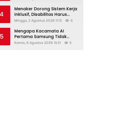
Menaker Dorong Sistem Kerja
4
Inklusif, Disabilitas Harus
Dapat Kesempatan Setara
Minggu, 2 Agustus 2026 11:13
6
Mengapa Kacamata AI
5
Pertama Samsung Tidak
Dibekali Layar?
Kamis, 6 Agustus 2026 19:31
5