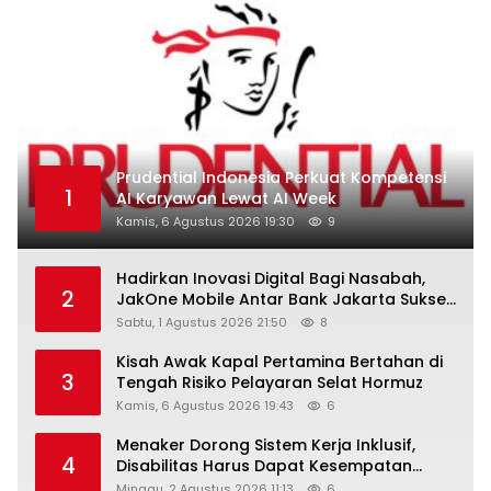
Prudential Indonesia Perkuat Kompetensi
1
AI Karyawan Lewat AI Week
Kamis, 6 Agustus 2026 19:30
9
Hadirkan Inovasi Digital Bagi Nasabah,
2
JakOne Mobile Antar Bank Jakarta Sukses
Raih Digital Excellence Awards 2026
Sabtu, 1 Agustus 2026 21:50
8
Kisah Awak Kapal Pertamina Bertahan di
3
Tengah Risiko Pelayaran Selat Hormuz
Kamis, 6 Agustus 2026 19:43
6
Menaker Dorong Sistem Kerja Inklusif,
4
Disabilitas Harus Dapat Kesempatan
Setara
Minggu, 2 Agustus 2026 11:13
6