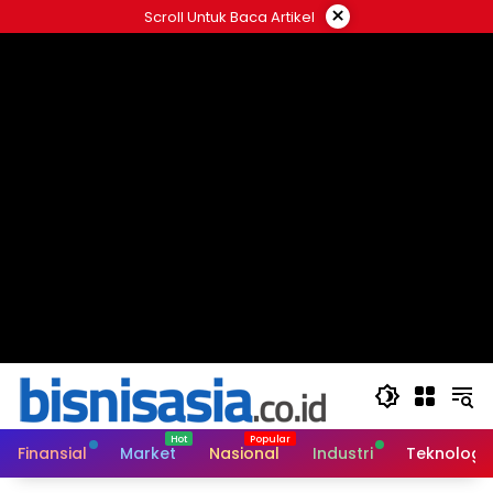
Langsung
×
Scroll Untuk Baca Artikel
ke
konten
Finansial
Market
Nasional
Industri
Teknologi