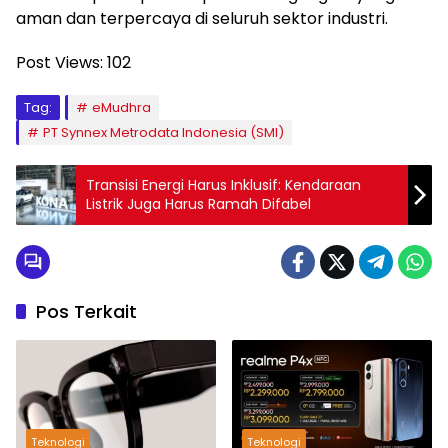
aman dan terpercaya di seluruh sektor industri.
Post Views:
102
Tag:
eMudhra
PT Synnex Metrodata Indonesia (SMI)
Transisi Energi Harus Inklusif: Kendaraan
Listrik Juga Harus Ramah Difabel
Pos Terkait
Teknologi
Teknologi