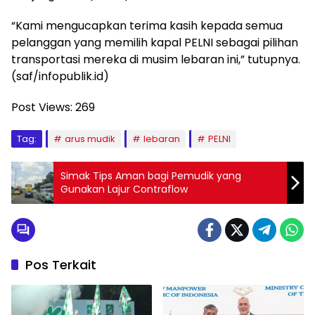
“Kami mengucapkan terima kasih kepada semua
pelanggan yang memilih kapal PELNI sebagai pilihan
transportasi mereka di musim lebaran ini,” tutupnya.
(saf/infopublik.id)
Post Views:
269
Tag:
arus mudik
lebaran
PELNI
Simak Tips Aman bagi Pemudik yang
Gunakan Lajur Contraflow
Pos Terkait