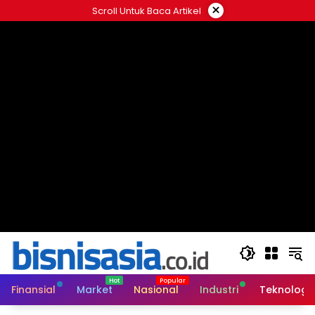
Langsung
×
Scroll Untuk Baca Artikel
ke
konten
Finansial
Market
Nasional
Industri
Teknologi