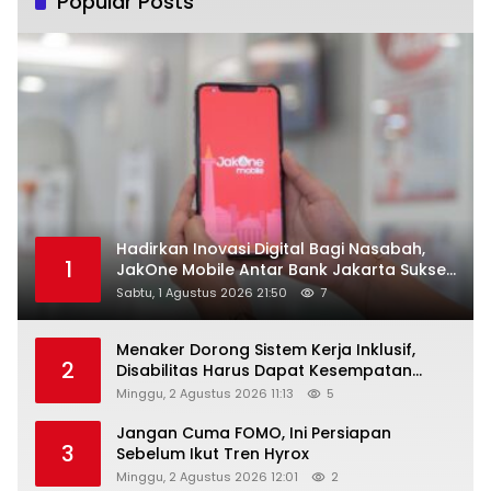
Popular Posts
Hadirkan Inovasi Digital Bagi Nasabah,
1
JakOne Mobile Antar Bank Jakarta Sukses
Raih Digital Excellence Awards 2026
Sabtu, 1 Agustus 2026 21:50
7
Menaker Dorong Sistem Kerja Inklusif,
2
Disabilitas Harus Dapat Kesempatan
Setara
Minggu, 2 Agustus 2026 11:13
5
Jangan Cuma FOMO, Ini Persiapan
3
Sebelum Ikut Tren Hyrox
Minggu, 2 Agustus 2026 12:01
2