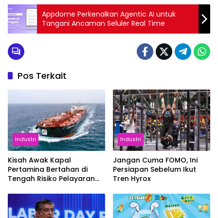
Appdome Perkenalkan Agentic AI untuk
Tangani Ancaman Seluler Real Time
Pos Terkait
Industri
Industri
Kisah Awak Kapal
Jangan Cuma FOMO, Ini
Pertamina Bertahan di
Persiapan Sebelum Ikut
Tengah Risiko Pelayaran
Tren Hyrox
Selat Hormuz