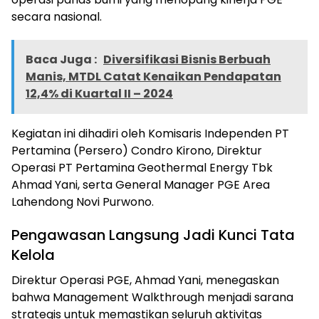
secara nasional.
Baca Juga :
Diversifikasi Bisnis Berbuah
Manis, MTDL Catat Kenaikan Pendapatan
12,4% di Kuartal II – 2024
Kegiatan ini dihadiri oleh Komisaris Independen PT
Pertamina (Persero) Condro Kirono, Direktur
Operasi PT Pertamina Geothermal Energy Tbk
Ahmad Yani, serta General Manager PGE Area
Lahendong Novi Purwono.
Pengawasan Langsung Jadi Kunci Tata
Kelola
Direktur Operasi PGE, Ahmad Yani, menegaskan
bahwa Management Walkthrough menjadi sarana
strategis untuk memastikan seluruh aktivitas