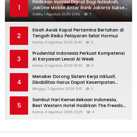
Hadirkan Inovasi Digital Bagi Nasabah,
1
JakOne Mobile Antar Bank Jakarta Sukses
Raih Digital Excellence Awards 2026
Sabtu, 1 Agustus 2026 21:50
7
Kisah Awak Kapal Pertamina Bertahan di
2
Tengah Risiko Pelayaran Selat Hormuz
Kamis, 6 Agustus 2026 19:43
5
Prudential Indonesia Perkuat Kompetensi
3
AI Karyawan Lewat AI Week
Kamis, 6 Agustus 2026 19:30
5
Menaker Dorong Sistem Kerja Inklusif,
4
Disabilitas Harus Dapat Kesempatan
Setara
Minggu, 2 Agustus 2026 11:13
5
Sambut Hari Kemerdekaan Indonesia,
5
Best Western Hotel Hadirkan The Freedom
Stay Diskon Hingga 45%
Kamis, 6 Agustus 2026 22:25
4