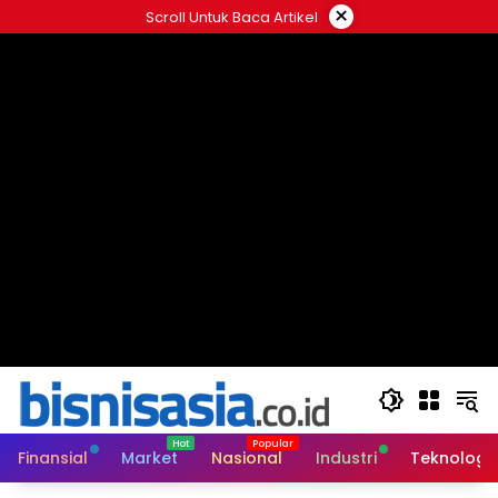
Langsung
×
Scroll Untuk Baca Artikel
ke
konten
Finansial
Market
Nasional
Industri
Teknologi