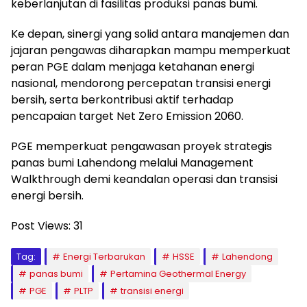
keberlanjutan di fasilitas produksi panas bumi.
Ke depan, sinergi yang solid antara manajemen dan
jajaran pengawas diharapkan mampu memperkuat
peran PGE dalam menjaga ketahanan energi
nasional, mendorong percepatan transisi energi
bersih, serta berkontribusi aktif terhadap
pencapaian target Net Zero Emission 2060.
PGE memperkuat pengawasan proyek strategis
panas bumi Lahendong melalui Management
Walkthrough demi keandalan operasi dan transisi
energi bersih.
Post Views:
31
Tag:
Energi Terbarukan
HSSE
Lahendong
panas bumi
Pertamina Geothermal Energy
PGE
PLTP
transisi energi