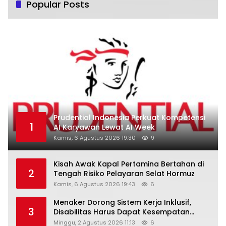
Popular Posts
Prudential Indonesia Perkuat Kompetensi
1
AI Karyawan Lewat AI Week
Kamis, 6 Agustus 2026 19:30
9
Kisah Awak Kapal Pertamina Bertahan di
2
Tengah Risiko Pelayaran Selat Hormuz
Kamis, 6 Agustus 2026 19:43
6
Menaker Dorong Sistem Kerja Inklusif,
3
Disabilitas Harus Dapat Kesempatan
Setara
Minggu, 2 Agustus 2026 11:13
6