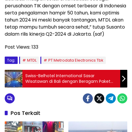
perusahaan TIK dengan omset terbesar di Indonesia
serta pengalaman hampir 50 tahun, kami optimis
tahun 2024 ini meski banyak tantangan, MTDL akan
tetap mampu tumbuh secara sehat,” tutup Susanto
dalam rilis kinerja Q2-2024 di Jakarta. (saf)
Post Views:
133
Tag:
MTDL
PT Metrodata Electronics Tbk
Swiss-Belhotel International Sasar
Wisatawan di Bali dengan Beragam Paket
Liburan Eksklusif dan Hemat
Pos Terkait