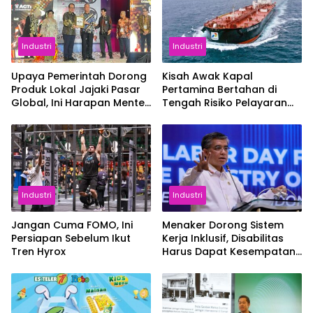
Industri
Industri
Upaya Pemerintah Dorong
Kisah Awak Kapal
Produk Lokal Jajaki Pasar
Pertamina Bertahan di
Global, Ini Harapan Menteri
Tengah Risiko Pelayaran
Perindustrian RI Lewat ILT
Selat Hormuz
dan IGT Expo 2026
Industri
Industri
Jangan Cuma FOMO, Ini
Menaker Dorong Sistem
Persiapan Sebelum Ikut
Kerja Inklusif, Disabilitas
Tren Hyrox
Harus Dapat Kesempatan
Setara