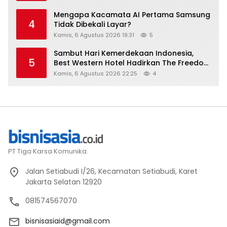
Mengapa Kacamata AI Pertama Samsung
4
Tidak Dibekali Layar?
Kamis, 6 Agustus 2026 19:31
5
Sambut Hari Kemerdekaan Indonesia,
5
Best Western Hotel Hadirkan The Freedom
Stay Diskon Hingga 45%
Kamis, 6 Agustus 2026 22:25
4
PT Tiga Karsa Komunika.
Jalan Setiabudi I/26, Kecamatan Setiabudi, Karet
Jakarta Selatan 12920
081574567070
bisnisasiaid@gmail.com