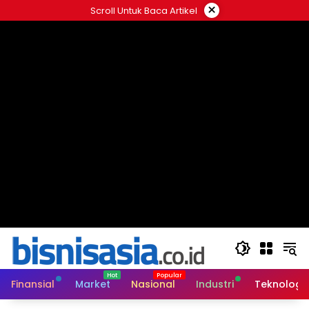
Langsung
×
Scroll Untuk Baca Artikel
ke
konten
Finansial
Market
Nasional
Industri
Teknologi