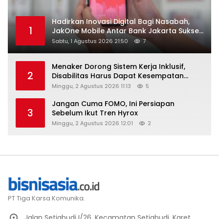
Hadirkan Inovasi Digital Bagi Nasabah,
1
JakOne Mobile Antar Bank Jakarta Sukses
Raih Digital Excellence Awards 2026
Sabtu, 1 Agustus 2026 21:50
7
Menaker Dorong Sistem Kerja Inklusif,
2
Disabilitas Harus Dapat Kesempatan
Setara
Minggu, 2 Agustus 2026 11:13
5
Jangan Cuma FOMO, Ini Persiapan
3
Sebelum Ikut Tren Hyrox
Minggu, 2 Agustus 2026 12:01
2
PT Tiga Karsa Komunika.
Jalan Setiabudi I/26, Kecamatan Setiabudi, Karet