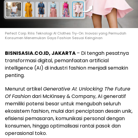
Perfect Corp. Rilis Teknologi AI Clothes Try-On: Inovasi yang Permudah
Konsumen Menemukan Gaya Fashion Sesuai Keinginan
BISNISASIA.CO.ID, JAKARTA
– Di tengah pesatnya
transformasi digital, pemanfaatan artificial
intelligence (AI) di industri fashion menjadi semakin
penting.
Menurut artikel
Generative AI: Unlocking The Future
Of Fashion
dari McKinsey & Company, AI generatif
memiliki potensi besar untuk mengubah seluruh
ekosistem fashion, mulai dari penciptaan desain unik,
efisiensi pemasaran, komunikasi personal dengan
konsumen, hingga optimalisasi rantai pasok dan
operasional toko.