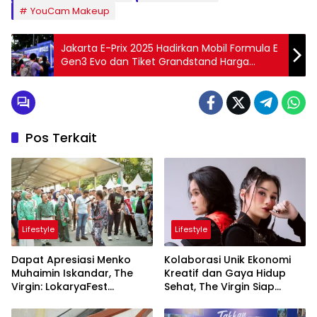
YouCam Makeup
Jakarta E-Prix 2025 Hadirkan Mobil Formula E
Gen3 Evo dan Tiket Grandstand Harga
Spesial
Pos Terkait
Lifestyle
Lifestyle
Dapat Apresiasi Menko
Kolaborasi Unik Ekonomi
Muhaimin Iskandar, The
Kreatif dan Gaya Hidup
Virgin: LokaryaFest
Sehat, The Virgin Siap
Panggung Keren Sukses
Meriahkan Panggung
Pertemukan Kolaborasi
LokaryaFest 2026