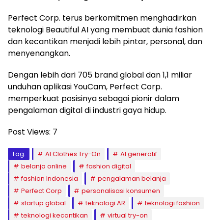
Perfect Corp. terus berkomitmen menghadirkan
teknologi Beautiful AI yang membuat dunia fashion
dan kecantikan menjadi lebih pintar, personal, dan
menyenangkan.
Dengan lebih dari 705 brand global dan 1,1 miliar
unduhan aplikasi YouCam, Perfect Corp.
memperkuat posisinya sebagai pionir dalam
pengalaman digital di industri gaya hidup.
Post Views:
7
Tag:
AI Clothes Try-On
AI generatif
belanja online
fashion digital
fashion Indonesia
pengalaman belanja
Perfect Corp
personalisasi konsumen
startup global
teknologi AR
teknologi fashion
teknologi kecantikan
virtual try-on