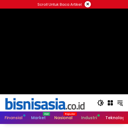
Langsung
×
Scroll Untuk Baca Artikel
ke
konten
Finansial
Market
Nasional
Industri
Teknologi