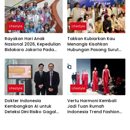
Apik
Lifestyle
Lifestyle
Rayakan Hari Anak
Takkan Kubiarkan Kau
Nasional 2026, Kepedulian
Menangis Kisahkan
Bidakara Jakarta Pada
Hubungan Pasang Surut
Tumbuh Kembang Anak
Orangtua dan Anak
Lewat Acara Where Hope
Begins
Lifestyle
Lifestyle
Dokter Indonesia
Vertu Harmoni Kembali
Kembangkan AI untuk
Jadi Tuan Rumah
Deteksi Dini Risiko Gagal
Indonesia Trend Fashion
Jantung
Week 2026