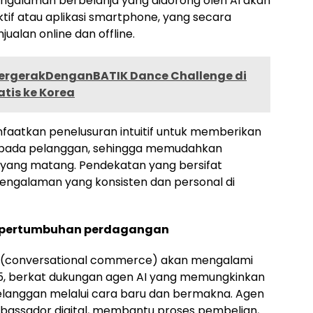
si pengalaman berbelanja yang didorong oleh AI akan
tif atau aplikasi smartphone, yang secara
alan online dan offline.
ergerakDenganBATIK Dance Challenge di
tis ke Korea
aatkan penelusuran intuitif untuk memberikan
kepada pelanggan, sehingga memudahkan
yang matang. Pendekatan yang bersifat
engalaman yang konsisten dan personal di
 pertumbuhan perdagangan
 (conversational commerce) akan mengalami
25, berkat dukungan agen AI yang memungkinkan
pelanggan melalui cara baru dan bermakna. Agen
mbassador digital, membantu proses pembelian,