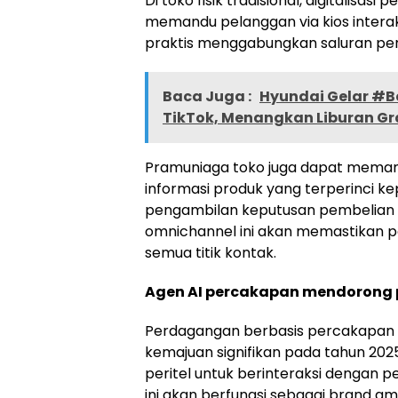
Di toko fisik tradisional, digitalisa
memandu pelanggan via kios interak
praktis menggabungkan saluran penju
Baca Juga :
Hyundai Gelar #B
TikTok, Menangkan Liburan Gra
Pramuniaga toko juga dapat memanf
informasi produk yang terperinci 
pengambilan keputusan pembelian 
omnichannel ini akan memastikan p
semua titik kontak.
Agen AI percakapan mendorong
Perdagangan berbasis percakapan
kemajuan signifikan pada tahun 20
peritel untuk berinteraksi dengan 
ini akan berfungsi sebagai brand a