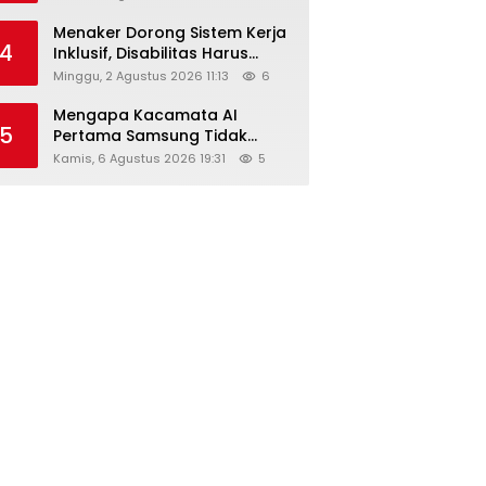
Menaker Dorong Sistem Kerja
4
Inklusif, Disabilitas Harus
Dapat Kesempatan Setara
Minggu, 2 Agustus 2026 11:13
6
Mengapa Kacamata AI
5
Pertama Samsung Tidak
Dibekali Layar?
Kamis, 6 Agustus 2026 19:31
5