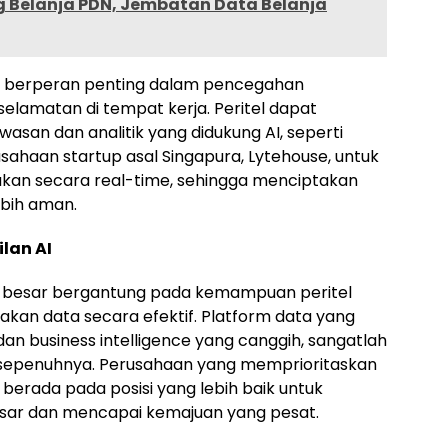
g Belanja PDN, Jembatan Data Belanja
kan berperan penting dalam pencegahan
selamatan di tempat kerja. Peritel dapat
n dan analitik yang didukung AI, seperti
sahaan startup asal Singapura, Lytehouse, untuk
gakan secara real-time, sehingga menciptakan
ebih aman.
lan AI
a besar bergantung pada kemampuan peritel
an data secara efektif. Platform data yang
 dan business intelligence yang canggih, sangatlah
 sepenuhnya. Perusahaan yang memprioritaskan
n berada pada posisi yang lebih baik untuk
sar dan mencapai kemajuan yang pesat.