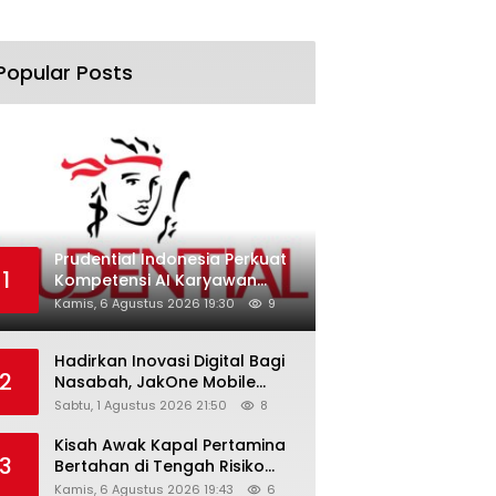
Popular Posts
Prudential Indonesia Perkuat
1
Kompetensi AI Karyawan
Lewat AI Week
Kamis, 6 Agustus 2026 19:30
9
Hadirkan Inovasi Digital Bagi
2
Nasabah, JakOne Mobile
Antar Bank Jakarta Sukses
Sabtu, 1 Agustus 2026 21:50
8
Raih Digital Excellence
Awards 2026
Kisah Awak Kapal Pertamina
3
Bertahan di Tengah Risiko
Pelayaran Selat Hormuz
Kamis, 6 Agustus 2026 19:43
6