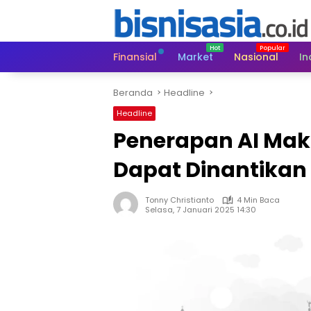
Langsung
ke
konten
Finansial
Market
Nasional
In
Beranda
Headline
Headline
Penerapan AI Mak
Dapat Dinantikan 
Tonny Christianto
4 Min Baca
Selasa, 7 Januari 2025 14:30