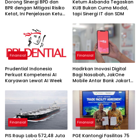
Dorong Sinergi BPD dan
Ketum Asbanda Tegaskan
BPR dengan Mitigasi Risiko
KUB Bukan Cuma Modal,
Ketat, Ini Penjelasan Ketum
tapi Sinergi IT dan SDM
Asbanda
Finansial
Finansial
Prudential Indonesia
Hadirkan Inovasi Digital
Perkuat Kompetensi AI
Bagi Nasabah, JakOne
Karyawan Lewat AI Week
Mobile Antar Bank Jakarta
Sukses Raih Digital
Excellence Awards 2026
Finansial
Finansial
PIS Raup Laba 572,48 Juta
PGE Kantongi Fasilitas 75