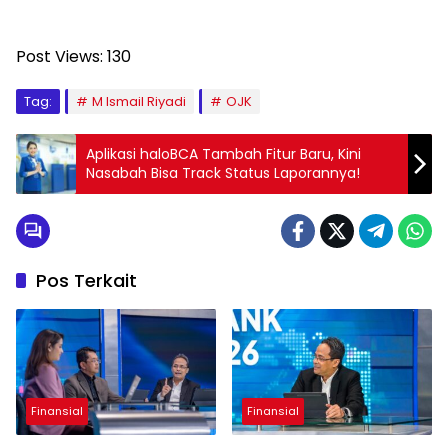
Post Views:
130
Tag:
M Ismail Riyadi
OJK
Aplikasi haloBCA Tambah Fitur Baru, Kini
Nasabah Bisa Track Status Laporannya!
Pos Terkait
Finansial
Finansial