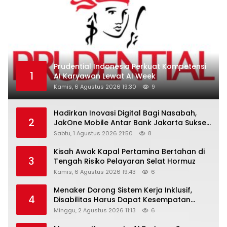
Prudential Indonesia Perkuat Kompetensi
1
AI Karyawan Lewat AI Week
Kamis, 6 Agustus 2026 19:30
9
Hadirkan Inovasi Digital Bagi Nasabah,
2
JakOne Mobile Antar Bank Jakarta Sukses
Raih Digital Excellence Awards 2026
Sabtu, 1 Agustus 2026 21:50
8
Kisah Awak Kapal Pertamina Bertahan di
3
Tengah Risiko Pelayaran Selat Hormuz
Kamis, 6 Agustus 2026 19:43
6
Menaker Dorong Sistem Kerja Inklusif,
4
Disabilitas Harus Dapat Kesempatan
Setara
Minggu, 2 Agustus 2026 11:13
6