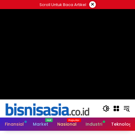
Langsung
×
Scroll Untuk Baca Artikel
ke
konten
Finansial
Market
Nasional
Industri
Teknologi