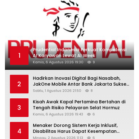
Prudential Indonesia Perkuat Kompetensi
1
AI Karyawan Lewat AI Week
Kamis, 6 Agustus 2026 19:30
9
Hadirkan Inovasi Digital Bagi Nasabah,
2
JakOne Mobile Antar Bank Jakarta Sukses
Raih Digital Excellence Awards 2026
Sabtu, 1 Agustus 2026 21:50
8
Kisah Awak Kapal Pertamina Bertahan di
3
Tengah Risiko Pelayaran Selat Hormuz
Kamis, 6 Agustus 2026 19:43
6
Menaker Dorong Sistem Kerja Inklusif,
4
Disabilitas Harus Dapat Kesempatan
Setara
Minggu, 2 Agustus 2026 11:13
6