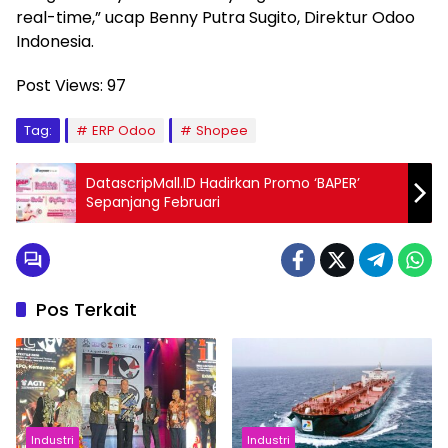
real-time,” ucap Benny Putra Sugito, Direktur Odoo
Indonesia.
Post Views:
97
Tag:
ERP Odoo
Shopee
DatascripMall.ID Hadirkan Promo ‘BAPER’
Sepanjang Februari
Pos Terkait
Industri
Industri