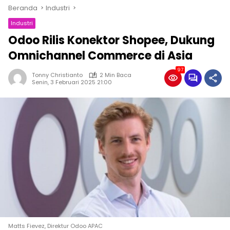
Beranda
Industri
Industri
Odoo Rilis Konektor Shopee, Dukung
Omnichannel Commerce di Asia
97
Tonny Christianto
2 Min Baca
Senin, 3 Februari 2025 21:00
Matts Fievez, Direktur Odoo APAC