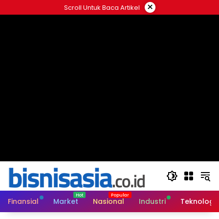
Langsung
×
Scroll Untuk Baca Artikel
ke
konten
Finansial
Market
Nasional
Industri
Teknologi