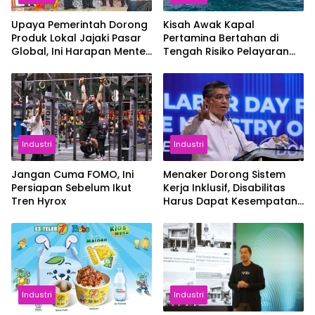
Upaya Pemerintah Dorong
Kisah Awak Kapal
Produk Lokal Jajaki Pasar
Pertamina Bertahan di
Global, Ini Harapan Menteri
Tengah Risiko Pelayaran
Perindustrian RI Lewat ILT
Selat Hormuz
dan IGT Expo 2026
Industri
Industri
Jangan Cuma FOMO, Ini
Menaker Dorong Sistem
Persiapan Sebelum Ikut
Kerja Inklusif, Disabilitas
Tren Hyrox
Harus Dapat Kesempatan
Setara
Industri
Industri