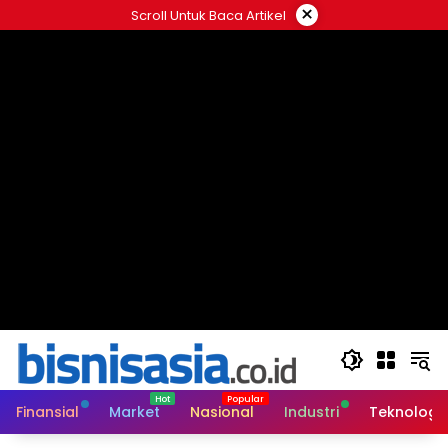
Langsung
×
Scroll Untuk Baca Artikel
ke
konten
Finansial
Market
Nasional
Industri
Teknologi