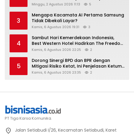
Setara
Minggu, 2 Agustus 2026 11:13
5
Mengapa Kacamata AI Pertama Samsung
3
Tidak Dibekali Layar?
Kamis, 6 Agustus 2026 19:31
3
Sambut Hari Kemerdekaan Indonesia,
4
Best Western Hotel Hadirkan The Freedom
Stay Diskon Hingga 45%
Kamis, 6 Agustus 2026 22:25
2
Dorong Sinergi BPD dan BPR dengan
5
Mitigasi Risiko Ketat, Ini Penjelasan Ketum
Asbanda
Kamis, 6 Agustus 2026 23:35
2
PT Tiga Karsa Komunika.
Jalan Setiabudi I/26, Kecamatan Setiabudi, Karet