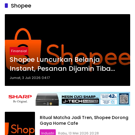
Shopee
Finansial
Shopee Luncurkan Belanja
Instant, Pesanan Dijamin Tiba
dalam 1 Jam
Jumat, 3 Juli 2026 04:17
Ritual Matcha Jadi Tren, Shopee Dorong
Gaya Home Cafe
Industri
Rabu, 13 Mei 2026 20:28