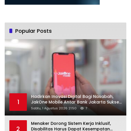
Popular Posts
Hadirkan Inovasi Digital Bagi Nasabah,
1
JakOne Mobile Antar Bank Jakarta Sukses
Raih Digital Excellence Awards 2026
Sabtu, 1 Agustus 2026 21:50
7
Menaker Dorong Sistem Kerja Inklusif,
2
Disabilitas Harus Dapat Kesempatan