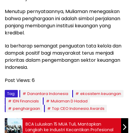
Menutup pernyataannya, Muliaman menegaskan
bahwa penghargaan ini adalah simbol perjalanan
panjang membangun institusi keuangan yang
kredibel.
Ia berharap semangat penguatan tata kelola dan
dampak positif bagi masyarakat terus menjadi
prioritas dalam pengembangan sektor keuangan
Indonesia.
Post Views:
6
Tag:
Danantara Indonesia
ekosistem keuangan
IDN Financials
Muliaman D Hadad
penghargaan
Top CEO Indonesia Awards
BCA Luluskan 15 MUA Tuli, Mantapkan
Langkah ke Industri Kecantikan Profesional