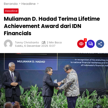
Beranda
Headline
Headline
Muliaman D. Hadad Terima Lifetime
Achievement Award dari IDN
Financials
6
Tonny Christianto
2 Min Baca
Sabtu, 6 Desember 2025 13:37