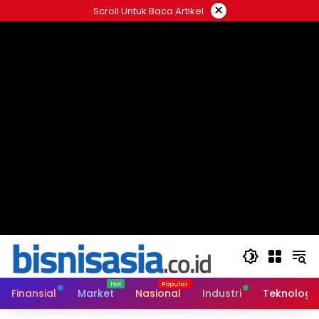
Langsung
×
Scroll Untuk Baca Artikel
ke
konten
Finansial
Market
Nasional
Industri
Teknologi