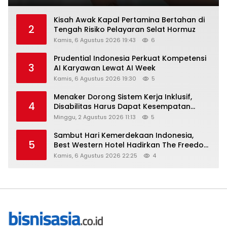
Kisah Awak Kapal Pertamina Bertahan di
2
Tengah Risiko Pelayaran Selat Hormuz
Kamis, 6 Agustus 2026 19:43
6
Prudential Indonesia Perkuat Kompetensi
3
AI Karyawan Lewat AI Week
Kamis, 6 Agustus 2026 19:30
5
Menaker Dorong Sistem Kerja Inklusif,
4
Disabilitas Harus Dapat Kesempatan
Setara
Minggu, 2 Agustus 2026 11:13
5
Sambut Hari Kemerdekaan Indonesia,
5
Best Western Hotel Hadirkan The Freedom
Stay Diskon Hingga 45%
Kamis, 6 Agustus 2026 22:25
4