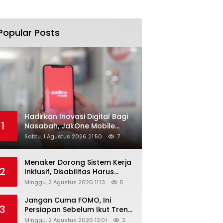
Popular Posts
Hadirkan Inovasi Digital Bagi
1
Nasabah, JakOne Mobile
Antar Bank Jakarta Sukses
Sabtu, 1 Agustus 2026 21:50
7
Raih Digital Excellence
Awards 2026
Menaker Dorong Sistem Kerja
2
Inklusif, Disabilitas Harus
Dapat Kesempatan Setara
Minggu, 2 Agustus 2026 11:13
5
Jangan Cuma FOMO, Ini
3
Persiapan Sebelum Ikut Tren
Hyrox
Minggu, 2 Agustus 2026 12:01
2