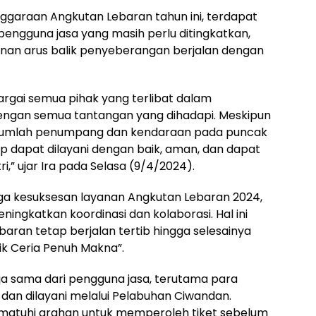
garaan Angkutan Lebaran tahun ini, terdapat
engguna jasa yang masih perlu ditingkatkan,
nan arus balik penyeberangan berjalan dengan
rgai semua pihak yang terlibat dalam
dengan semua tantangan yang dihadapi. Meskipun
n jumlah penumpang dan kendaraan pada puncak
p dapat dilayani dengan baik, aman, dan dapat
,” ujar Ira pada Selasa (9/4/2024).
a kesuksesan layanan Angkutan Lebaran 2024,
ingkatkan koordinasi dan kolaborasi. Hal ini
aran tetap berjalan tertib hingga selesainya
ik Ceria Penuh Makna”.
erja sama dari pengguna jasa, terutama para
n dilayani melalui Pelabuhan Ciwandan.
matuhi arahan untuk memperoleh tiket sebelum