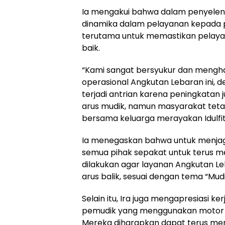
Ia mengakui bahwa dalam penyeleng
dinamika dalam pelayanan kepada p
terutama untuk memastikan pelaya
baik.
“Kami sangat bersyukur dan mengha
operasional Angkutan Lebaran ini, 
terjadi antrian karena peningkata
arus mudik, namun masyarakat teta
bersama keluarga merayakan Idulfitri
Ia menegaskan bahwa untuk menjag
semua pihak sepakat untuk terus men
dilakukan agar layanan Angkutan Leb
arus balik, sesuai dengan tema “Mud
Selain itu, Ira juga mengapresiasi k
pemudik yang menggunakan motor da
Mereka diharapkan dapat terus me