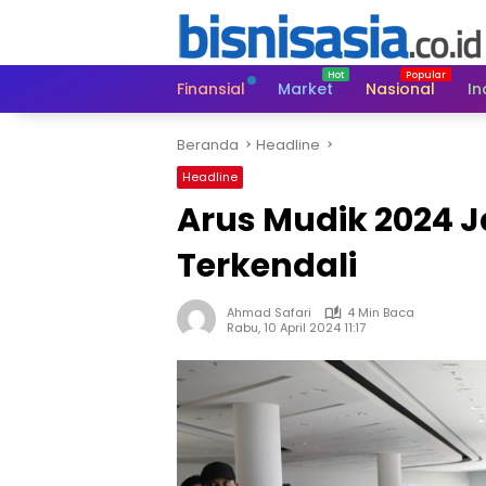
Langsung
ke
konten
Finansial
Market
Nasional
In
Beranda
Headline
Headline
Arus Mudik 2024 
Terkendali
Ahmad Safari
4 Min Baca
Rabu, 10 April 2024 11:17