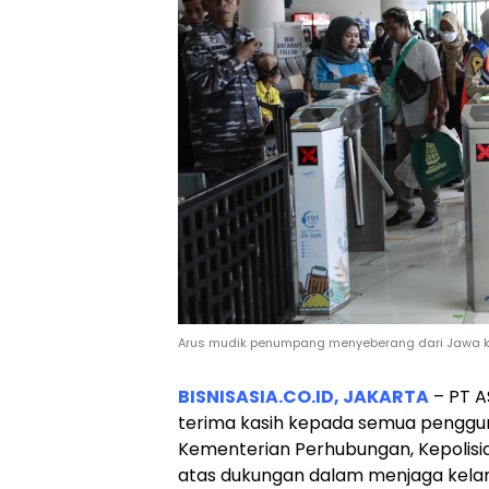
Arus mudik penumpang menyeberang dari Jawa ke 
BISNISASIA.CO.ID, JAKARTA
– PT A
terima kasih kepada semua penggun
Kementerian Perhubungan, Kepolisi
atas dukungan dalam menjaga kelan