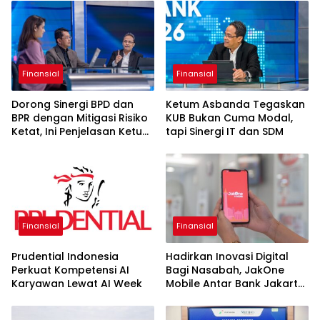
Finansial
Finansial
Dorong Sinergi BPD dan
Ketum Asbanda Tegaskan
BPR dengan Mitigasi Risiko
KUB Bukan Cuma Modal,
Ketat, Ini Penjelasan Ketum
tapi Sinergi IT dan SDM
Asbanda
Finansial
Finansial
Prudential Indonesia
Hadirkan Inovasi Digital
Perkuat Kompetensi AI
Bagi Nasabah, JakOne
Karyawan Lewat AI Week
Mobile Antar Bank Jakarta
Sukses Raih Digital
Excellence Awards 2026