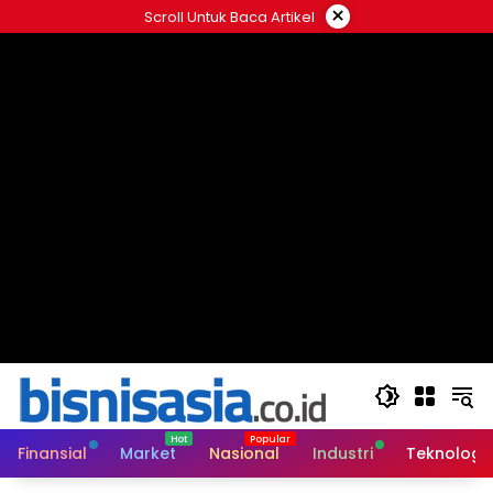
Langsung
×
Scroll Untuk Baca Artikel
ke
konten
Finansial
Market
Nasional
Industri
Teknologi