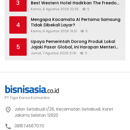
3
Best Western Hotel Hadirkan The Freedom
Stay Diskon Hingga 45%
Kamis, 6 Agustus 2026 22:25
5
Mengapa Kacamata AI Pertama Samsung
4
Tidak Dibekali Layar?
Kamis, 6 Agustus 2026 19:31
5
Upaya Pemerintah Dorong Produk Lokal
5
Jajaki Pasar Global, Ini Harapan Menteri
Perindustrian RI Lewat ILT dan IGT Expo
Jumat, 7 Agustus 2026 21:15
3
2026
PT Tiga Karsa Komunika.
Jalan Setiabudi I/26, Kecamatan Setiabudi, Karet
Jakarta Selatan 12920
081574567070