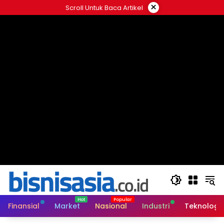
Langsung
×
Scroll Untuk Baca Artikel
ke
konten
Finansial
Market
Nasional
Industri
Teknologi