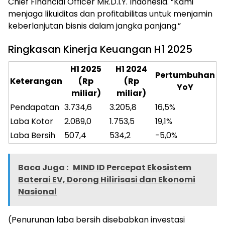
Chief Financial Officer MR.D.I.Y. Indonesia. “Kami
menjaga likuiditas dan profitabilitas untuk menjamin
keberlanjutan bisnis dalam jangka panjang.”
Ringkasan Kinerja Keuangan H1 2025
H1 2025
H1 2024
Pertumbuhan
Keterangan
(Rp
(Rp
YoY
miliar)
miliar)
Pendapatan
3.734,6
3.205,8
16,5%
Laba Kotor
2.089,0
1.753,5
19,1%
Laba Bersih
507,4
534,2
-5,0%
Baca Juga :
MIND ID Percepat Ekosistem
Baterai EV, Dorong Hilirisasi dan Ekonomi
Nasional
(Penurunan laba bersih disebabkan investasi