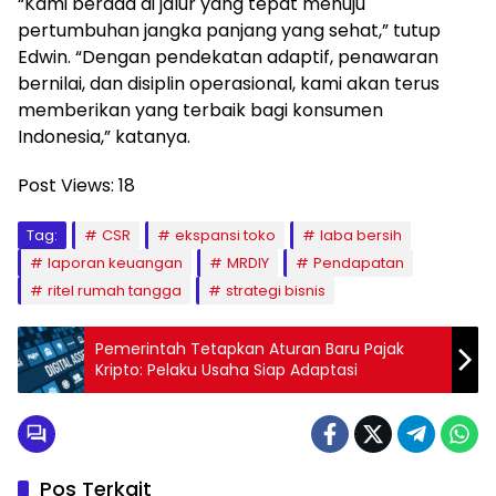
“Kami berada di jalur yang tepat menuju
pertumbuhan jangka panjang yang sehat,” tutup
Edwin. “Dengan pendekatan adaptif, penawaran
bernilai, dan disiplin operasional, kami akan terus
memberikan yang terbaik bagi konsumen
Indonesia,” katanya.
Post Views:
18
Tag:
CSR
ekspansi toko
laba bersih
laporan keuangan
MRDIY
Pendapatan
ritel rumah tangga
strategi bisnis
Pemerintah Tetapkan Aturan Baru Pajak
Kripto: Pelaku Usaha Siap Adaptasi
Pos Terkait