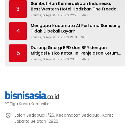
Sambut Hari Kemerdekaan Indonesia,
3
Best Western Hotel Hadirkan The Freedom
Stay Diskon Hingga 45%
Kamis, 6 Agustus 2026 22:25
3
Mengapa Kacamata AI Pertama Samsung
4
Tidak Dibekali Layar?
Kamis, 6 Agustus 2026 19:31
3
Dorong Sinergi BPD dan BPR dengan
5
Mitigasi Risiko Ketat, Ini Penjelasan Ketum
Asbanda
Kamis, 6 Agustus 2026 23:35
2
PT Tiga Karsa Komunika.
Jalan Setiabudi I/26, Kecamatan Setiabudi, Karet
Jakarta Selatan 12920