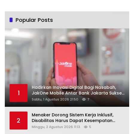
Popular Posts
Hadirkan Inovasi Digital Bagi Nasabah,
1
JakOne Mobile Antar Bank Jakarta Sukses
Raih Digital Excellence Awards 2026
Sabtu, 1 Agustus 2026 21:50
7
Menaker Dorong Sistem Kerja Inklusif,
2
Disabilitas Harus Dapat Kesempatan
Setara
Minggu, 2 Agustus 2026 11:13
5