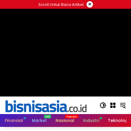
Langsung
×
Scroll Untuk Baca Artikel
ke
konten
Finansial
Market
Nasional
Industri
Teknologi