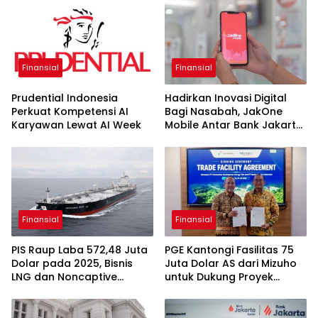
Finansial
Finansial
Prudential Indonesia
Hadirkan Inovasi Digital
Perkuat Kompetensi AI
Bagi Nasabah, JakOne
Karyawan Lewat AI Week
Mobile Antar Bank Jakarta
Sukses Raih Digital
Excellence Awards 2026
Finansial
Finansial
PIS Raup Laba 572,48 Juta
PGE Kantongi Fasilitas 75
Dolar pada 2025, Bisnis
Juta Dolar AS dari Mizuho
LNG dan Noncaptive
untuk Dukung Proyek
Tumbuh
Panas Bumi