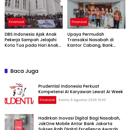
Finansial
Finansial
DBS Indonesia Ajak Anak
Upaya Permudah
Pekerja Sampah Jelajahi
Transaksi Nasabah di
Kota Tua pada Hari Anak
Kantor Cabang, Bank
Nasional
Jakarta Terapkan eForm di
KCP Kebayoran Park
Baca Juga
Prudential Indonesia Perkuat
Kompetensi AI Karyawan Lewat AI Week
Finansial
Kamis, 6 Agustus 2026 19:30
Hadirkan Inovasi Digital Bagi Nasabah,
JakOne Mobile Antar Bank Jakarta
Sukses Raih Digital Excellence Awards