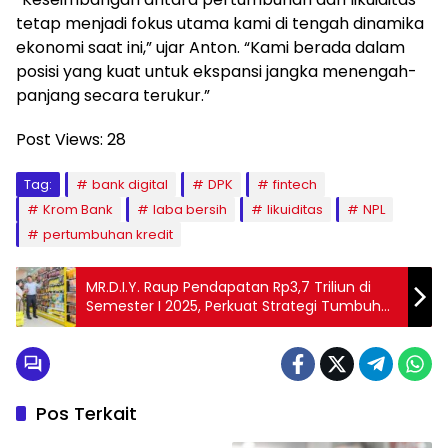
tetap menjadi fokus utama kami di tengah dinamika
ekonomi saat ini,” ujar Anton. “Kami berada dalam
posisi yang kuat untuk ekspansi jangka menengah-
panjang secara terukur.”
Post Views:
28
Tag:
bank digital
DPK
fintech
Krom Bank
laba bersih
likuiditas
NPL
pertumbuhan kredit
MR.D.I.Y. Raup Pendapatan Rp3,7 Triliun di
Semester I 2025, Perkuat Strategi Tumbuh
Berkelanjutan
Pos Terkait