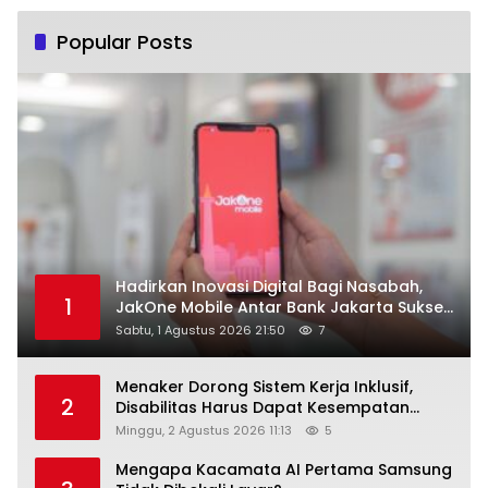
Popular Posts
Hadirkan Inovasi Digital Bagi Nasabah,
1
JakOne Mobile Antar Bank Jakarta Sukses
Raih Digital Excellence Awards 2026
Sabtu, 1 Agustus 2026 21:50
7
Menaker Dorong Sistem Kerja Inklusif,
2
Disabilitas Harus Dapat Kesempatan
Setara
Minggu, 2 Agustus 2026 11:13
5
Mengapa Kacamata AI Pertama Samsung