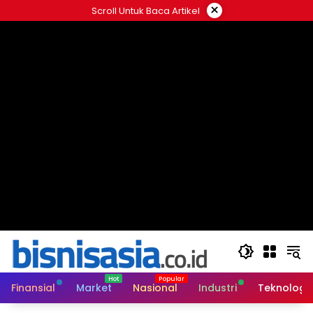
Langsung
×
Scroll Untuk Baca Artikel
ke
konten
Finansial
Market
Nasional
Industri
Teknologi