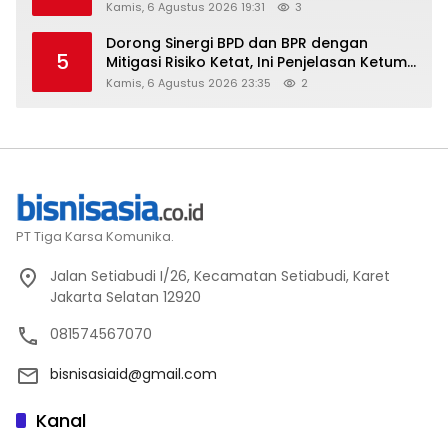
Kamis, 6 Agustus 2026 19:31
3
Dorong Sinergi BPD dan BPR dengan
5
Mitigasi Risiko Ketat, Ini Penjelasan Ketum
Asbanda
Kamis, 6 Agustus 2026 23:35
2
PT Tiga Karsa Komunika.
Jalan Setiabudi I/26, Kecamatan Setiabudi, Karet
Jakarta Selatan 12920
081574567070
bisnisasiaid@gmail.com
Kanal