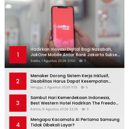
Hadirkan Inovasi Digital Bagi Nasabah,
1
JakOne Mobile Antar Bank Jakarta Sukses
Raih Digital Excellence Awards 2026
Sabtu, 1 Agustus 2026 21:50
7
Menaker Dorong Sistem Kerja Inklusif,
2
Disabilitas Harus Dapat Kesempatan
Setara
Minggu, 2 Agustus 2026 11:13
5
Sambut Hari Kemerdekaan Indonesia,
3
Best Western Hotel Hadirkan The Freedom
Stay Diskon Hingga 45%
Kamis, 6 Agustus 2026 22:25
3
Mengapa Kacamata AI Pertama Samsung
4
Tidak Dibekali Layar?