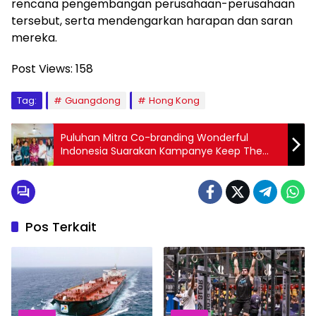
rencana pengembangan perusahaan-perusahaan
tersebut, serta mendengarkan harapan dan saran
mereka.
Post Views:
158
Tag:
Guangdong
Hong Kong
Puluhan Mitra Co-branding Wonderful
Indonesia Suarakan Kampanye Keep The
Wonder
Pos Terkait