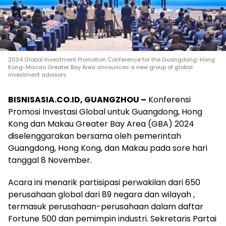
2024 Global Investment Promotion Conference for the Guangdong-Hong
Kong-Macao Greater Bay Area announces a new group of global
investment advisors
BISNISASIA.CO.ID, GUANGZHOU –
Konferensi
Promosi Investasi Global untuk Guangdong, Hong
Kong dan Makau Greater Bay Area (GBA) 2024
diselenggarakan bersama oleh pemerintah
Guangdong, Hong Kong, dan Makau pada sore hari
tanggal 8 November.
Acara ini menarik partisipasi perwakilan dari 650
perusahaan global dari 89 negara dan wilayah ,
termasuk perusahaan-perusahaan dalam daftar
Fortune 500 dan pemimpin industri. Sekretaris Partai