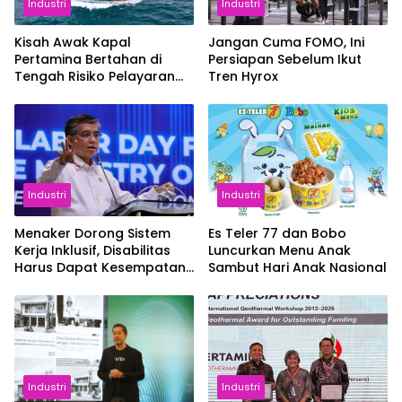
Industri
Industri
Kisah Awak Kapal
Jangan Cuma FOMO, Ini
Pertamina Bertahan di
Persiapan Sebelum Ikut
Tengah Risiko Pelayaran
Tren Hyrox
Selat Hormuz
Industri
Industri
Menaker Dorong Sistem
Es Teler 77 dan Bobo
Kerja Inklusif, Disabilitas
Luncurkan Menu Anak
Harus Dapat Kesempatan
Sambut Hari Anak Nasional
Setara
Industri
Industri