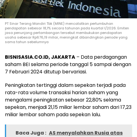
PT Sinar Terang Mandiri Tbk (MINE) mencatatkan pertumbuhan
pendapatan sebesar 18,1% secara tahunan pada kuartal I/2026. Emiten
jasa penunjang pertambangan tersebut membukukan pendapatan
usaha sebesar Rp676,19 miliar, meningkat dibandingkan periode yang
sama tahun sebelumnya
BISNISASIA.CO.ID, JAKARTA
– Data perdagangan
saham BEI selama periode tanggal 5 sampai dengan
7 Februari 2024 ditutup bervariasi.
Peningkatan tertinggi dalam sepekan terjadi pada
rata-rata volume transaksi harian saham yang
mengalami peningkatan sebesar 22,80% selama
sepekan, menjadi 21,15 miliar lembar saham dari 17,23
miliar lembar saham pada sepekan lalu.
Baca Juga :
AS menyalahkan Rusia atas