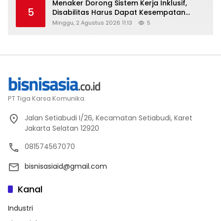
Menaker Dorong Sistem Kerja Inklusif,
5
Disabilitas Harus Dapat Kesempatan
Setara
Minggu, 2 Agustus 2026 11:13
5
PT Tiga Karsa Komunika.
Jalan Setiabudi I/26, Kecamatan Setiabudi, Karet
Jakarta Selatan 12920
081574567070
bisnisasiaid@gmail.com
Kanal
Industri