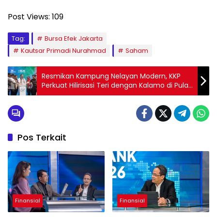
Post Views:
109
Tag:
Bursa Efek Jakarta
Kautsar Primadi Nurahmad
Saham
Resmikan Kampung Nelayan Modern, KKP
Perkuat Hilirisasi Teri dengan Kalamo di Pulau
Pasaran
Pos Terkait
Finansial
Finansial