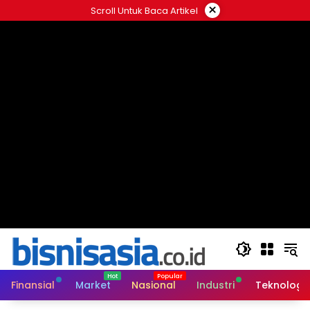
Langsung
×
Scroll Untuk Baca Artikel
ke
konten
Finansial
Market
Nasional
Industri
Teknologi