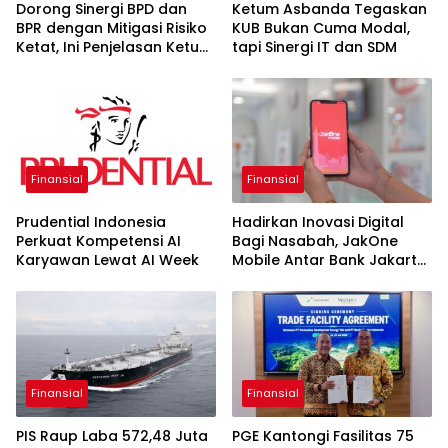
Dorong Sinergi BPD dan
Ketum Asbanda Tegaskan
BPR dengan Mitigasi Risiko
KUB Bukan Cuma Modal,
Ketat, Ini Penjelasan Ketum
tapi Sinergi IT dan SDM
Asbanda
Finansial
Finansial
Prudential Indonesia
Hadirkan Inovasi Digital
Perkuat Kompetensi AI
Bagi Nasabah, JakOne
Karyawan Lewat AI Week
Mobile Antar Bank Jakarta
Sukses Raih Digital
Excellence Awards 2026
Finansial
Finansial
PIS Raup Laba 572,48 Juta
PGE Kantongi Fasilitas 75