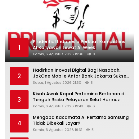
Prudential Indonesia Perkuat Kompetensi
1
AI Karyawan Lewat AI Week
Kamis, 6 Agustus 2026 19:30
9
Hadirkan Inovasi Digital Bagi Nasabah,
2
JakOne Mobile Antar Bank Jakarta Sukses
Raih Digital Excellence Awards 2026
Sabtu, 1 Agustus 2026 21:50
8
Kisah Awak Kapal Pertamina Bertahan di
3
Tengah Risiko Pelayaran Selat Hormuz
Kamis, 6 Agustus 2026 19:43
6
Mengapa Kacamata AI Pertama Samsung
4
Tidak Dibekali Layar?
Kamis, 6 Agustus 2026 19:31
5