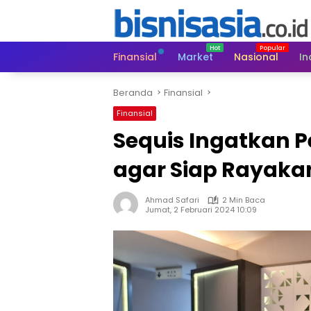
Langsung
ke
konten
Finansial
Market
Nasional
In
Beranda
Finansial
Finansial
Sequis Ingatkan
agar Siap Rayaka
Ahmad Safari
2 Min Baca
Jumat, 2 Februari 2024 10:09