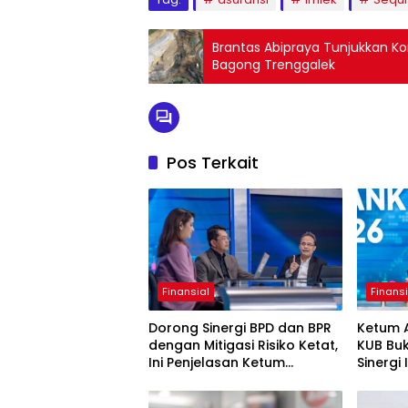
Brantas Abipraya Tunjukkan
Bagong Trenggalek
Pos Terkait
Finansial
Finansi
Dorong Sinergi BPD dan BPR
Ketum 
dengan Mitigasi Risiko Ketat,
KUB Bu
Ini Penjelasan Ketum
Sinergi
Asbanda