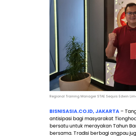
Regional Training Manager STAE Sequis Edwin Lim
BISNISASIA.CO.ID, JAKARTA
– Tang
antisipasi bagi masyarakat Tionghoa
bersatu untuk merayakan Tahun Ba
bersama. Tradisi berbagi angpau ju