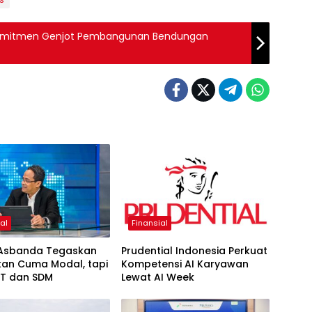
 Komitmen Genjot Pembangunan Bendungan
al
Finansial
Asbanda Tegaskan
Prudential Indonesia Perkuat
kan Cuma Modal, tapi
Kompetensi AI Karyawan
 IT dan SDM
Lewat AI Week