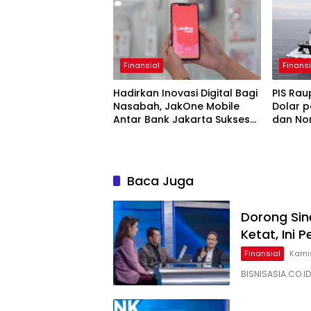
Finansial
Finansi
Hadirkan Inovasi Digital Bagi
PIS Rau
Nasabah, JakOne Mobile
Dolar p
Antar Bank Jakarta Sukses
dan No
Raih Digital Excellence
Awards 2026
Baca Juga
Dorong Sin
Ketat, Ini
Finansial
Kamis
BISNISASIA.CO.I