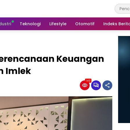
dustri
Teknologi
Lifestyle
Otomotif
Indeks Berit
 Perencanaan Keuangan
n Imlek
149