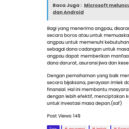
Baca Juga :
Microsoft meluncu
dan Android
Bagi yang menerima angpau, disara
secara boros atau untuk memuaskan
angpau untuk memenuhi kebutuhan 
sebagai dana cadangan untuk masa 
angpau dapat memberikan manfaat 
dana darurat, asuransi jiwa dan kese
Dengan pemahaman yang baik meng
secara bijaksana, perayaan Imlek 
finansial. Hal ini membantu masy
dengan lebih efektif, menciptakan
untuk investasi masa depan.(saf)
Post Views:
149
Tag:
asuransi
Imlek
Sequi