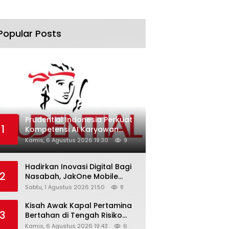
Popular Posts
Prudential Indonesia Perkuat
1
Kompetensi AI Karyawan
Lewat AI Week
Kamis, 6 Agustus 2026 19:30
9
Hadirkan Inovasi Digital Bagi
2
Nasabah, JakOne Mobile
Antar Bank Jakarta Sukses
Sabtu, 1 Agustus 2026 21:50
8
Raih Digital Excellence
Awards 2026
Kisah Awak Kapal Pertamina
3
Bertahan di Tengah Risiko
Pelayaran Selat Hormuz
Kamis, 6 Agustus 2026 19:43
6