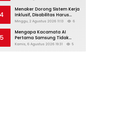
Menaker Dorong Sistem Kerja
4
Inklusif, Disabilitas Harus
Dapat Kesempatan Setara
Minggu, 2 Agustus 2026 11:13
6
Mengapa Kacamata AI
5
Pertama Samsung Tidak
Dibekali Layar?
Kamis, 6 Agustus 2026 19:31
5