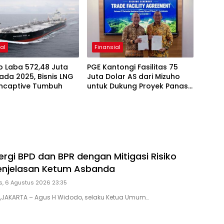
al
Finansial
p Laba 572,48 Juta
PGE Kantongi Fasilitas 75
ada 2025, Bisnis LNG
Juta Dolar AS dari Mizuho
ncaptive Tumbuh
untuk Dukung Proyek Panas
Bumi
ergi BPD dan BPR dengan Mitigasi Risiko
 Penjelasan Ketum Asbanda
, 6 Agustus 2026 23:35
D,JAKARTA – Agus H Widodo, selaku Ketua Umum…