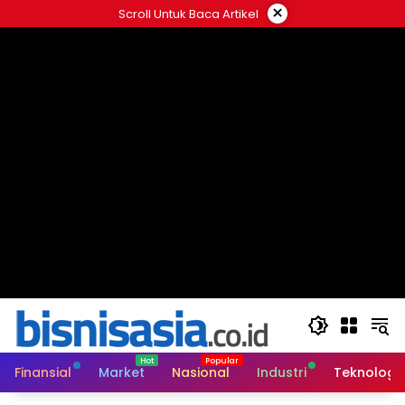
Langsung
×
Scroll Untuk Baca Artikel
ke
konten
Finansial
Market
Nasional
Industri
Teknologi