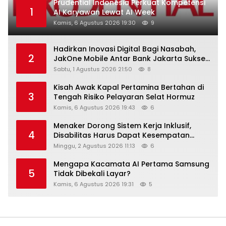
Prudential Indonesia Perkuat Kompetensi
1
AI Karyawan Lewat AI Week
Kamis, 6 Agustus 2026 19:30
9
Hadirkan Inovasi Digital Bagi Nasabah,
2
JakOne Mobile Antar Bank Jakarta Sukses
Raih Digital Excellence Awards 2026
Sabtu, 1 Agustus 2026 21:50
8
Kisah Awak Kapal Pertamina Bertahan di
3
Tengah Risiko Pelayaran Selat Hormuz
Kamis, 6 Agustus 2026 19:43
6
Menaker Dorong Sistem Kerja Inklusif,
4
Disabilitas Harus Dapat Kesempatan
Setara
Minggu, 2 Agustus 2026 11:13
6
Mengapa Kacamata AI Pertama Samsung
5
Tidak Dibekali Layar?
Kamis, 6 Agustus 2026 19:31
5