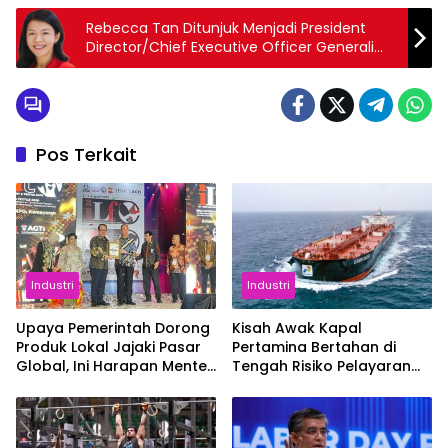
Rebecca Tan Ditunjuk Menjadi President
Director/Chief Executive Officer Generali
Indonesia
Pos Terkait
Industri
Industri
Upaya Pemerintah Dorong
Kisah Awak Kapal
Produk Lokal Jajaki Pasar
Pertamina Bertahan di
Global, Ini Harapan Menteri
Tengah Risiko Pelayaran
Perindustrian RI Lewat ILT
Selat Hormuz
dan IGT Expo 2026