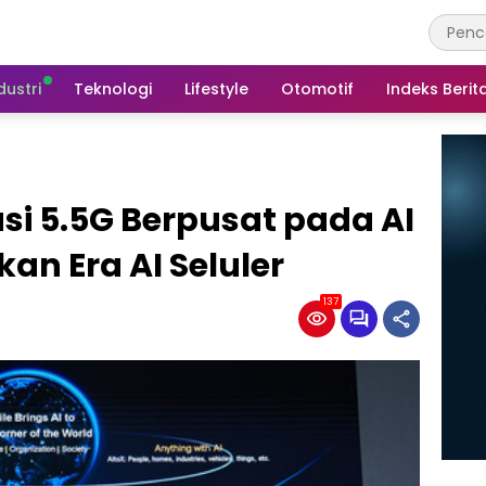
dustri
Teknologi
Lifestyle
Otomotif
Indeks Berit
usi 5.5G Berpusat pada AI
n Era AI Seluler
137