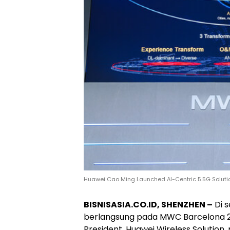
Huawei Cao Ming Launched AI-Centric 5.5G Solut
BISNISASIA.CO.ID, SHENZHEN –
Di s
berlangsung pada MWC Barcelona 202
President, Huawei Wireless Solution