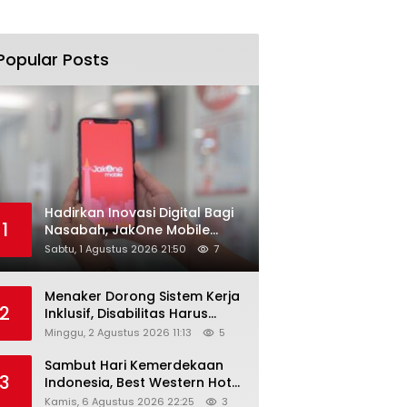
Popular Posts
Hadirkan Inovasi Digital Bagi
1
Nasabah, JakOne Mobile
Antar Bank Jakarta Sukses
Sabtu, 1 Agustus 2026 21:50
7
Raih Digital Excellence
Awards 2026
Menaker Dorong Sistem Kerja
2
Inklusif, Disabilitas Harus
Dapat Kesempatan Setara
Minggu, 2 Agustus 2026 11:13
5
Sambut Hari Kemerdekaan
3
Indonesia, Best Western Hotel
Hadirkan The Freedom Stay
Kamis, 6 Agustus 2026 22:25
3