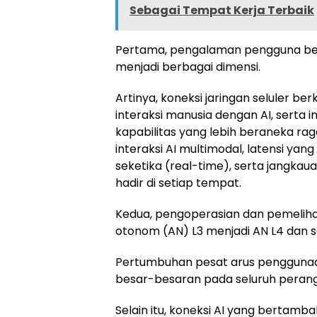
Sebagai Tempat Kerja Terbaik
Pertama, pengalaman pengguna ber
menjadi berbagai dimensi.
Artinya, koneksi jaringan seluler b
interaksi manusia dengan AI, serta
kapabilitas yang lebih beraneka rag
interaksi AI multimodal, latensi ya
seketika (real-time), serta jangkaua
hadir di setiap tempat.
Kedua, pengoperasian dan pemelihar
otonom (AN) L3 menjadi AN L4 dan s
Pertumbuhan pesat arus penggunaan
besar-besaran pada seluruh perangk
Selain itu, koneksi AI yang bertam