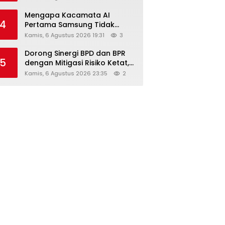
Diskon Hingga 45%
Mengapa Kacamata AI
4
Pertama Samsung Tidak
Dibekali Layar?
Kamis, 6 Agustus 2026 19:31
3
Dorong Sinergi BPD dan BPR
5
dengan Mitigasi Risiko Ketat,
Ini Penjelasan Ketum
Kamis, 6 Agustus 2026 23:35
2
Asbanda