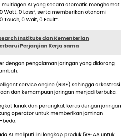
 multiagen AI yang secara otomatis menghemat
, 0 Watt, 0 Loss”, serta memberikan otonomi
0 Touch, 0 Wait, 0 Fault”.
search Institute dan Kementerian
rbarui Perjanjian Kerja sama
er dengan pengalaman jaringan yang didorong
tambah.
lligent service engine (RISE) sehingga orkestrasi
taan dan kemampuan jaringan menjadi terbuka.
gkat lunak dan perangkat keras dengan jaringan
ukung operator untuk memberikan jaminan
-beda.
da AI meliputi lini lengkap produk 5G-AA untuk