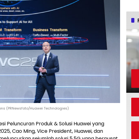
ions (PRNewsfoto/Huawei Technologies)
esi Peluncuran Produk & Solusi Huawei yang
5, Cao Ming, Vice President, Huawei, dan
, meluncurkan sejumlah solusi 5.5G yang berpusat