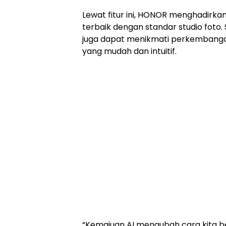
Lewat fitur ini, HONOR menghadirka
terbaik dengan standar studio foto. 
juga dapat menikmati perkembangan A
yang mudah dan intuitif.
“Kemajuan AI mengubah cara kita bek