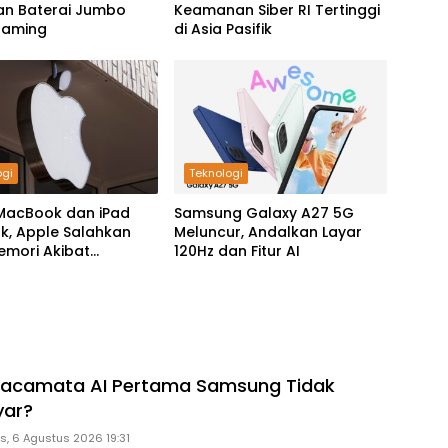
an Baterai Jumbo
Keamanan Siber RI Tertinggi
Gaming
di Asia Pasifik
ogi
Teknologi
MacBook dan iPad
Samsung Galaxy A27 5G
k, Apple Salahkan
Meluncur, Andalkan Layar
Memori Akibat
120Hz dan Fitur AI
g AI
acamata AI Pertama Samsung Tidak
yar?
s, 6 Agustus 2026 19:31