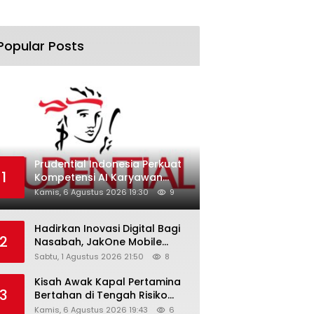
Popular Posts
Prudential Indonesia Perkuat
1
Kompetensi AI Karyawan
Lewat AI Week
Kamis, 6 Agustus 2026 19:30
9
Hadirkan Inovasi Digital Bagi
2
Nasabah, JakOne Mobile
Antar Bank Jakarta Sukses
Sabtu, 1 Agustus 2026 21:50
8
Raih Digital Excellence
Awards 2026
Kisah Awak Kapal Pertamina
3
Bertahan di Tengah Risiko
Pelayaran Selat Hormuz
Kamis, 6 Agustus 2026 19:43
6