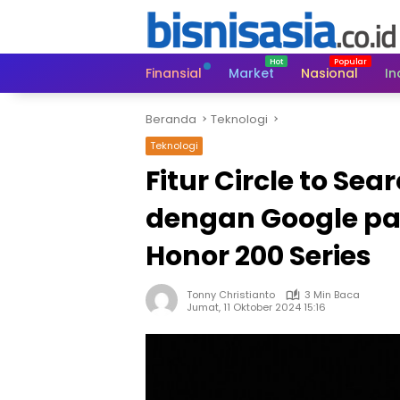
Langsung
ke
konten
Finansial
Market
Nasional
In
Beranda
Teknologi
Teknologi
Fitur Circle to Sea
dengan Google pa
Honor 200 Series
Tonny Christianto
3 Min Baca
Jumat, 11 Oktober 2024 15:16