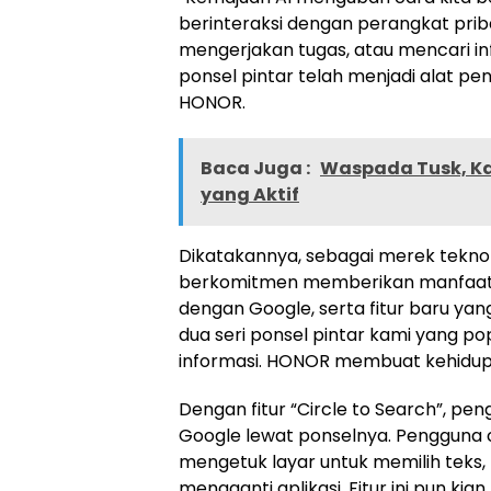
berinteraksi dengan perangkat pri
mengerjakan tugas, atau mencari in
ponsel pintar telah menjadi alat pen
HONOR.
Baca Juga :
Waspada Tusk, Ka
yang Aktif
Dikatakannya, sebagai merek tekn
berkomitmen memberikan manfaat AI
dengan Google, serta fitur baru ya
dua seri ponsel pintar kami yang p
informasi. HONOR membuat kehidupa
Dengan fitur “Circle to Search”, pe
Google lewat ponselnya. Pengguna c
mengetuk layar untuk memilih teks, f
mengganti aplikasi. Fitur ini pun 