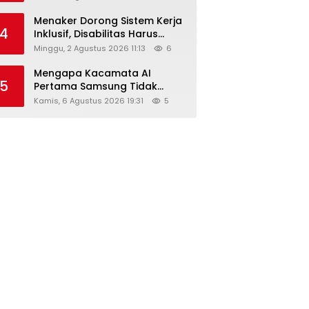
Menaker Dorong Sistem Kerja
4
Inklusif, Disabilitas Harus
Dapat Kesempatan Setara
Minggu, 2 Agustus 2026 11:13
6
Mengapa Kacamata AI
5
Pertama Samsung Tidak
Dibekali Layar?
Kamis, 6 Agustus 2026 19:31
5