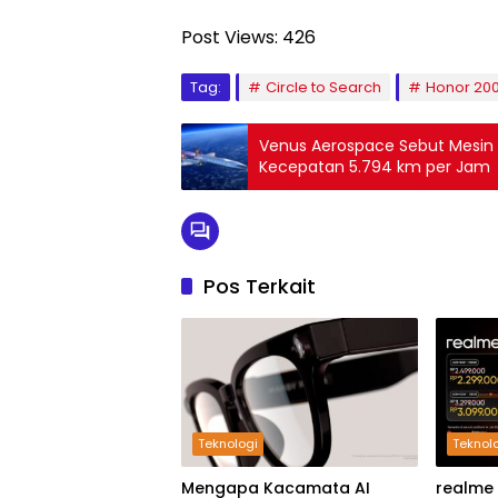
Post Views:
426
Tag:
Circle to Search
Honor 200
Venus Aerospace Sebut Mesi
Kecepatan 5.794 km per Jam
Pos Terkait
Teknologi
Teknol
Mengapa Kacamata AI
realme 