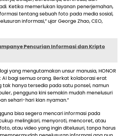
badi. Ketika memerlukan layanan penerjemahan,
formasi tentang sebuah foto pada media sosial,
elusuran informasi,” ujar George Zhao, CEO,
mpanye Pencurian Informasi dan Kripto
ologi yang mengutamakan unsur manusia, HONOR
 bagi semua orang. Berkat kolaborasi erat
ng tak hanya tersedia pada satu ponsel, namun
opuler, pengguna kini semakin mudah menelusuri
n sehari-hari kian nyaman.”
ngguna bisa segera mencari informasi pada
ukup melingkari, menyoroti, mencoret, atau
oto, atau video yang ingin ditelusuri, tanpa harus
kian mempermudah penelusuran informasi apa pun.