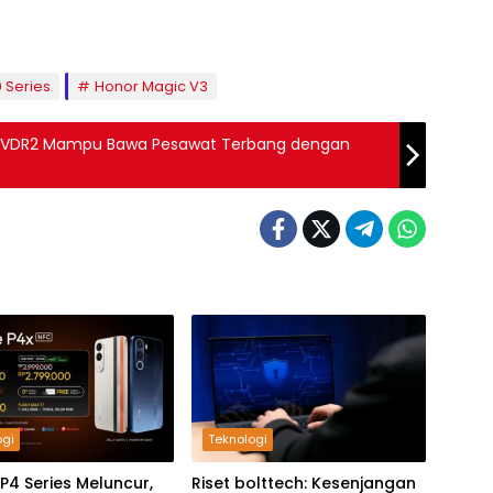
 Series
Honor Magic V3
n VDR2 Mampu Bawa Pesawat Terbang dengan
ogi
Teknologi
P4 Series Meluncur,
Riset bolttech: Kesenjangan