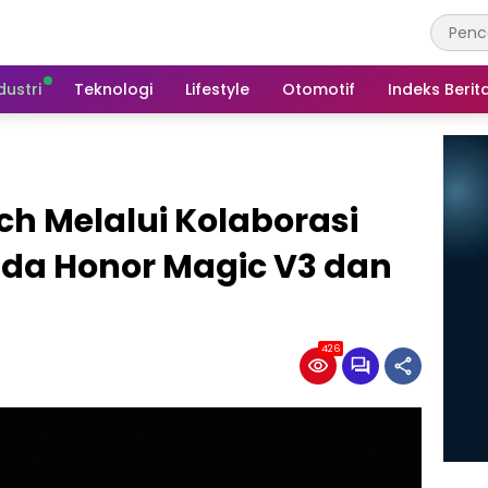
dustri
Teknologi
Lifestyle
Otomotif
Indeks Berit
rch Melalui Kolaborasi
da Honor Magic V3 dan
426