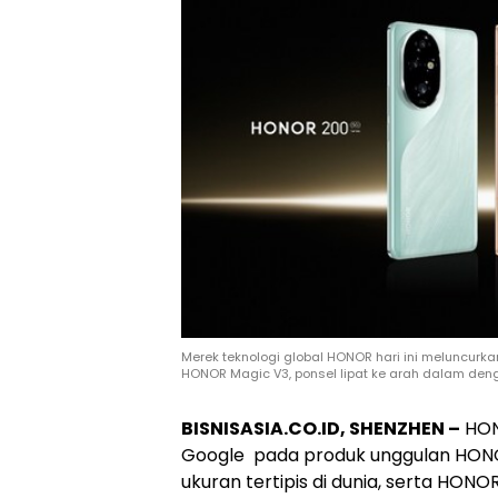
Merek teknologi global HONOR hari ini meluncurkan
HONOR Magic V3, ponsel lipat ke arah dalam denga
BISNISASIA.CO.ID, SHENZHEN –
HONO
Google pada produk unggulan HONOR
ukuran tertipis di dunia, serta HONOR